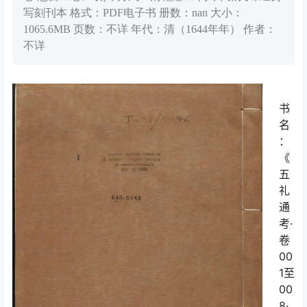
写刻刊本 格式：PDF电子书 册数：nan 大小：
1065.6MB 页数：不详 年代：清（1644年年） 作者：
不详
书
名
：
《
五
礼
通
考·
卷
00
1至
00
8·