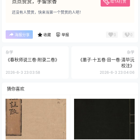
点点赞赏，手留余香
给TA打赏
还没有人赞赏，快来当第一个赞赏的人吧！
0
0
海报分享
收藏
举报
杂学
杂学
《春秋师说三卷·附录二卷》
《墨子·十五卷·目一卷·清毕沅
校注》
2026-6-3 23:03:58
2026-6-3 23:04:06
猜你喜欢