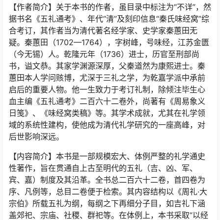
【作者简介】关于本书的作者，虽目录中标注为“不详”，然
据书名《五礼通考》、年代“清”及刻印信息“秦氏味经窝”综
合考订，其作者当为清代著名经学家、史学家秦蕙田无
疑。秦蕙田（1702—1764），字树峰，号味经，江苏金匮
（今无锡）人。乾隆元年（1736）进士，历官至刑部尚
书，谥文恭。其家学渊源深厚，父秦道然为康熙进士。秦
蕙田本人学问赅博，尤深于三礼之学，为乾嘉学派中承前
启后的重要人物。他一生致力于考订礼制，除倾注毕生心
血主编《五礼通考》二百六十二卷外，尚著有《周易象义
日笺》、《味经窝类稿》等。其学术成就，尤其在礼学领
域的系统性建构，使他成为清代礼学研究的一座高峰，对
后世影响深远。
【内容简介】本书是一部规模宏大、体例严整的礼学通史
性著作，旨在贯通自上古至明代的五礼（吉、凶、军、
宾、嘉）制度及其沿革。全书总二百六十二卷，首四卷为
序、凡例等，总目二卷便于检索。其内容结构以《周礼·大
宗伯》所载五礼为纲，每纲之下再细分子目，如吉礼下涵
盖郊祀、宗庙、社稷、群祀等。在体例上，本书采取“以经