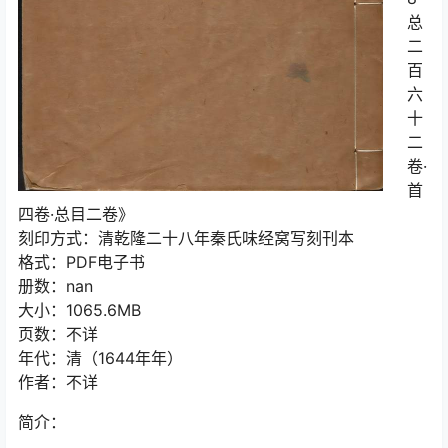
总
二
百
六
十
二
卷·
首
四卷·总目二卷》
刻印方式：清乾隆二十八年秦氏味经窝写刻刊本
格式：PDF电子书
册数：nan
大小：1065.6MB
页数：不详
年代：清（1644年年）
作者：不详
简介：