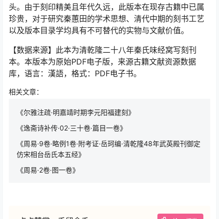
头。由于刻印精美且年代久远，此版本在现存古籍中已属
珍贵，对于研究秦蕙田的学术思想、清代中期的刻书工艺
以及版本目录学均具有不可替代的实物与文献价值。
【数据来源】此本为清乾隆二十八年秦氏味经窝写刻刊
本。本版本为原始PDF电子版，来源古籍文献资源数据
库，语言：漢語，格式：PDF电子书。
相关文章：
《尔雅注疏·明嘉靖时期李元阳福建刻》
《逸斋诗补传·02·三十卷·篇目一卷》
《周易·9卷·略例1卷·附考证·岳珂编·清乾隆48年武英殿刊御定
仿宋相台岳氏本五经》
《周易·2卷·图一卷》