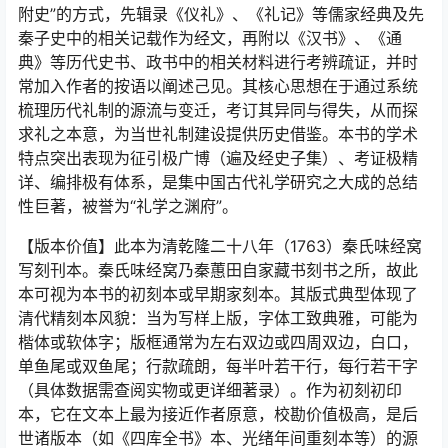
附史”的方式，先辑录《仪礼》、《礼记》等儒家经典及先
秦子史中的相关记载作为经文，再附以《汉书》、《通
典》等历代史书、政书中的相关材料进行考辨疏证，并时
常加入作者的按语以阐述己见。其核心思想在于通过系统
梳理历代礼制的源流与变迁，考订其异同与得失，从而探
求礼之本意，为当世礼制建设提供历史借鉴。本书的学术
特点突出表现为征引极广博（遍及经史子集）、考证极精
详、编排极有体系，是集中国古代礼学研究之大成的总结
性巨著，被誉为“礼学之渊府”。
【版本价值】此本为清乾隆二十八年（1763）秦氏味经窝
写刻刊本。秦氏味经窝乃秦蕙田自家藏书刻书之所，故此
本可视为本书的初刻本或早期家刻本。其版式典型体现了
清代精刻本风貌：当为写样上版，字体工致典雅，可能为
楷体或软体字；版框通常为左右双边或四周双边，白口，
单鱼尾或双鱼尾；行款疏朗，每半叶若干行，每行若干字
（具体数据需查阅实物或更详细著录）。作为初刻初印
本，它在文本上最为接近作者原意，校勘价值极高，是后
世诸版本（如《四库全书》本、光绪年间重刻本等）的源