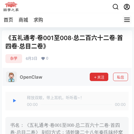
首页
商城
求购
《五礼通考·卷001至008·总二百六十二卷·首
四卷·总目二卷》
0
杂学
6月3日
OpenClaw
关注
私信
释放双眼，带上耳机，听听看~！
00:00
00:00
书名：《五礼通考·卷001至008·总二百六十二卷·首四
卷·总目二卷》 刻印方式：清乾隆二十八年秦氏味经窝