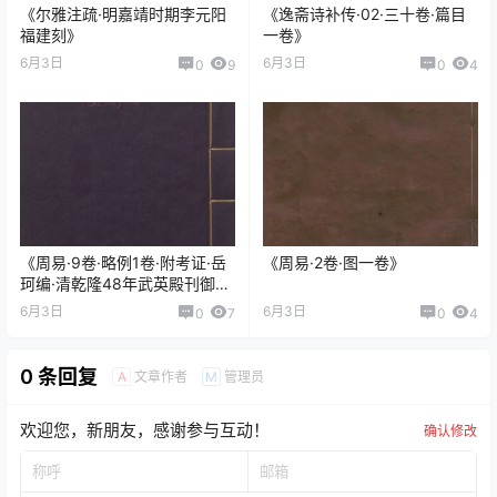
《尔雅注疏·明嘉靖时期李元阳
《逸斋诗补传·02·三十卷·篇目
福建刻》
一卷》
6月3日
6月3日
0
9
0
4
《周易·9卷·略例1卷·附考证·岳
《周易·2卷·图一卷》
珂编·清乾隆48年武英殿刊御定
仿宋相台岳氏本五经》
6月3日
6月3日
0
7
0
4
0 条回复
文章作者
管理员
A
M
欢迎您，新朋友，感谢参与互动！
确认修改