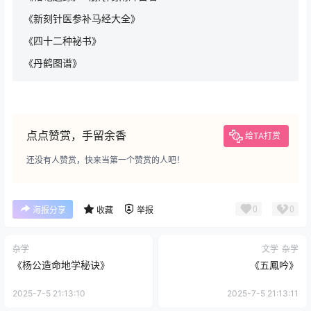
《新刻针医参补马经大全》
《四十二种袐书》
《丹鹤图谱》
点点赞赏，手留余香
给TA打赏
还没有人赞赏，快来当第一个赞赏的人吧！
0
0
海报分享
收藏
举报
杂学
文学
杂学
《杨公造命地学秘诀》
《五鳳吟》
2025-7-5 21:13:10
2025-7-5 21:13:11