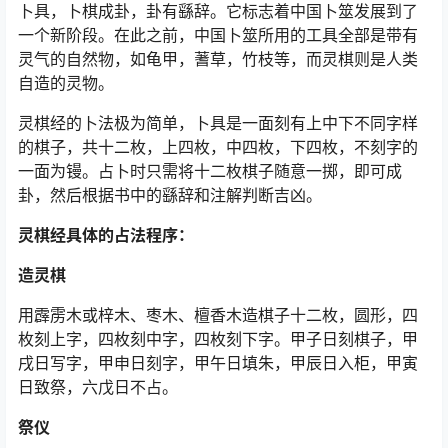
卜具，卜棋成卦，卦有繇辞。它标志着中国卜筮发展到了
一个新阶段。在此之前，中国卜筮所用的工具全部是带有
灵气的自然物，如龟甲，蓍草，竹枝等，而灵棋则是人类
自造的灵物。
灵棋经的卜法极为简单，卜具是一面刻有上中下不同字样
的棋子，共十二枚，上四枚，中四枚，下四枚，不刻字的
一面为镘。占卜时只需将十二枚棋子随意一掷，即可成
卦，然后根据书中的繇辞和注解判断吉凶。
灵棋经具体的占法程序：
造灵棋
用霹雳木或梓木、枣木、檀香木造棋子十二枚，圆形，四
枚刻上字，四枚刻中字，四枚刻下字。甲子日刻棋子，甲
戌日写字，甲申日刻字，甲午日填朱，甲辰日入柜，甲寅
日致祭，六戊日不占。
祭仪