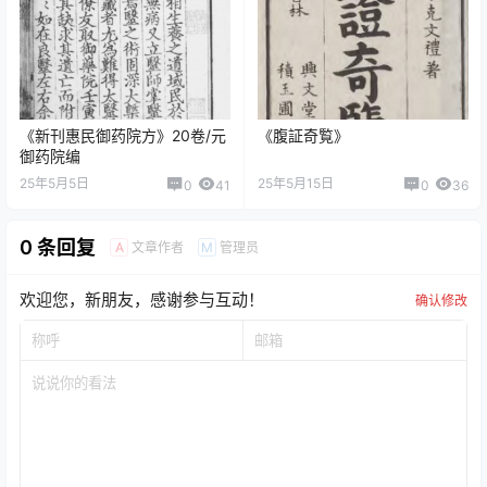
《新刊惠民御药院方》20卷/元
《腹証奇覧》
御药院编
25年5月5日
25年5月15日
0
41
0
36
0 条回复
文章作者
管理员
A
M
欢迎您，新朋友，感谢参与互动！
确认修改