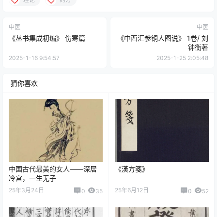
中医
中医
《丛书集成初编》 伤寒篇
《中西汇参铜人图说》 1卷/ 刘
钟衡著
2025-1-16 9:54:57
2025-1-25 2:05:48
猜你喜欢
中国古代最美的女人——深居
《漢方箋》
冷宫，一生无子
25年3月24日
25年6月12日
0
35
0
52