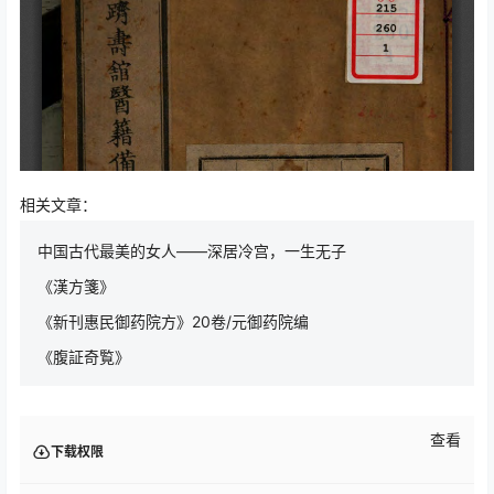
相关文章：
中国古代最美的女人——深居冷宫，一生无子
《漢方箋》
《新刊惠民御药院方》20卷/元御药院编
《腹証奇覧》
查看
下载权限