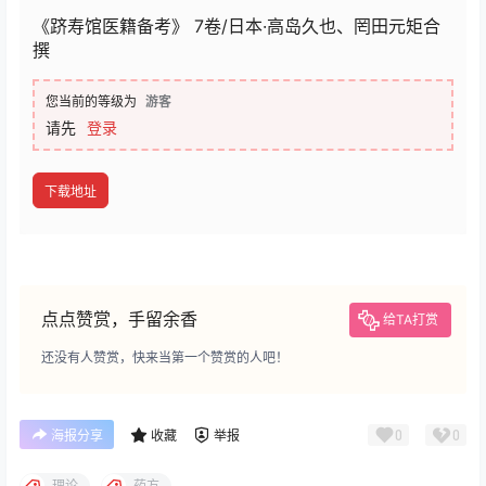
《跻寿馆医籍备考》 7卷/日本·高岛久也、罔田元矩合
撰
您当前的等级为
游客
请先
登录
下载地址
点点赞赏，手留余香
给TA打赏
还没有人赞赏，快来当第一个赞赏的人吧！
0
0
海报分享
收藏
举报
理论
药方