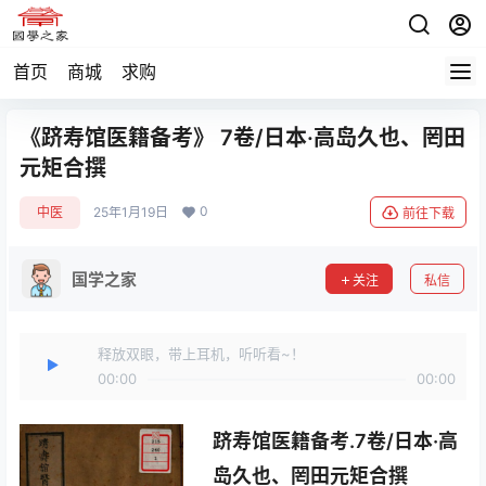
首页
商城
求购
《跻寿馆医籍备考》 7卷/日本·高岛久也、罔田
元矩合撰
0
中医
25年1月19日
前往下载
国学之家
关注
私信
释放双眼，带上耳机，听听看~！
00:00
00:00
跻寿馆医籍备考.7卷/日本·高
岛久也、罔田元矩合撰