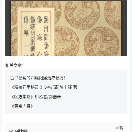
相关文章：
古书记载的四篇阳痿治疗秘方！
《精校石室秘录 》3卷/[清]陈士铎 著
《医方集略》甲乙卷/郭鑒著
《黄帝内经》
查看
下载权限