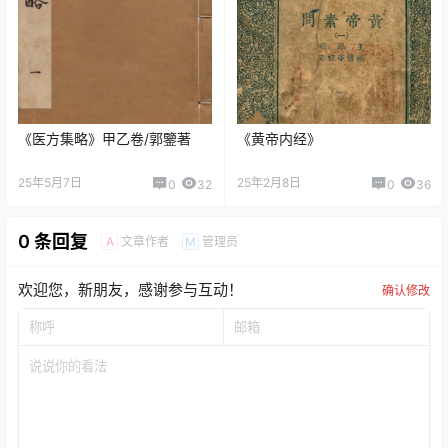
《医方集略》甲乙卷/郭鑒著
《黄帝内经》
25年5月7日
25年2月8日
0
32
0
36
0 条回复
文章作者
管理员
A
M
欢迎您，新朋友，感谢参与互动！
确认修改