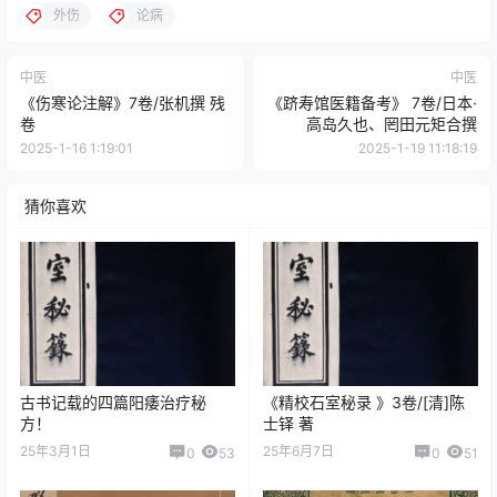
外伤
论病
中医
中医
《伤寒论注解》7卷/张机撰 残
《跻寿馆医籍备考》 7卷/日本·
卷
高岛久也、罔田元矩合撰
2025-1-16 1:19:01
2025-1-19 11:18:19
猜你喜欢
古书记载的四篇阳痿治疗秘
《精校石室秘录 》3卷/[清]陈
方！
士铎 著
25年3月1日
25年6月7日
0
53
0
51