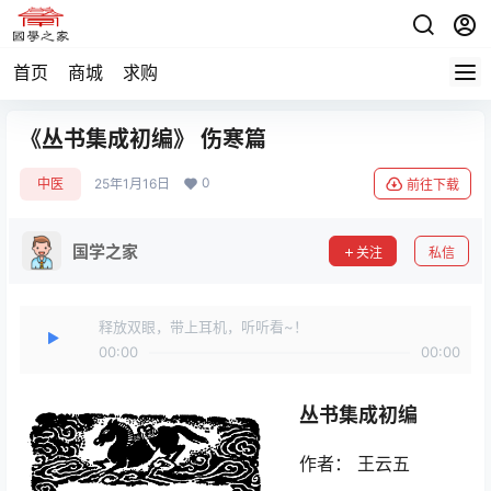
首页
商城
求购
《丛书集成初编》 伤寒篇
0
中医
25年1月16日
前往下载
国学之家
关注
私信
释放双眼，带上耳机，听听看~！
00:00
00:00
丛书集成初编
作者： 王云五