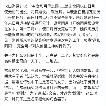
《山海经》说：“有女和月母之国……处东北隅以止日月，
使无相间出没，司其短长。”就是说，常羲担任着拟定阴历
月份的任务，而日月的运行并不完全同步，所以她要对一
年来日月运转情况进行累计，设置闰月（开始闰月都设置
在岁末，叫十三月），使日月行次完成同步，确保阴历月
份能够与阳历的时节相和谐，这就叫“使无相间出没”。可
见，常羲所从事的是维护时令运转次序的工作，负责“调和
阴阳”，完全可以列入创世之神的行列了。
关于为什么太阳是十个，月亮是十二个，其实对应的是殷
商时期出现的十天干，十二地支。
常羲的名字和月亮联系在一起，很容易让人想到嫦娥，清
朝就有学者毕沅认为，常羲就是嫦娥，其实并没有直接证
据，嫦娥在传说中不过是普通的女子，因为偷吃了灵药才
得以，而常羲确实能够诞育月亮的天神。而且，嫦娥其实
最早叫“姮娥”，为了避讳汉文帝，才改为“嫦娥”，这么说
来，她们不过是名字相似的巧合罢了。