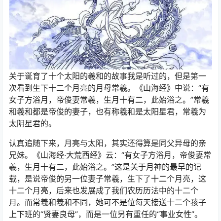
关于诞育了十个太阳的羲和的故事我是听过的，但是第一
次看到生下十二个月亮的月母常羲。《山海经》中说：“有
女子方浴月，帝俊妻常羲，生月十有二，此始浴之。”常羲
和羲和都是帝俊的妻子，也有称羲和是太阳星君，常羲为
太阴星君的。
认真追随下来，月亮与太阳，其实还得算是同父异母的亲
兄妹。《山海经·大荒西经》云：“有女子方浴月，帝俊妻常
羲，生月十有二，此始浴之。”这是关于月神的最早的记
载，是说帝俊的另一位妻子常羲，生下了十二个月亮，这
十二个月亮，后来也发展成了我们农历历法中的十二个
月。而常羲和羲和不同，她可不是位每天接送十二个孩子
上下班的“贤妻良母”，而是一位另有重任的“事业女性”。