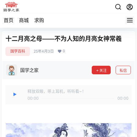
首页
商城
求购
十二月亮之母——不为人知的月亮女神常羲
0
国学百科
25年4月3日
国学之家
关注
私信
释放双眼，带上耳机，听听看~！
00:00
00:00