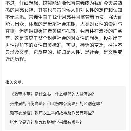
不过，仔细想想，嫦娥能逐渐代替常羲成为我们今天最熟
悉的月亮女神，其实也与古时候人们对女性的定位和认知
不无关系。常羲生育了12个月亮并且掌管着历法，强大而
能力出众，体现的是母系社会末期，人类对女性的崇拜与
尊重。但嫦娥却象征着美貌与孤寂，独自住在清冷的广寒
宫，这是贯穿于整个封建社会的对女性的想象，投射出了
男性视角下的女性审美标准。可见，神话的变迁，往往不
只涉及文学，它反应的，终归是人性，是社会，是文明变
迁的历程。
相关文章：
《救荒本草》是什么书，什么朝代的人撰写的？
张仲景的《伤寒论》和《伤寒杂病论》的区别在哪？
赖布衣是谁？赖布衣生平的故事及作品有哪些？
张九仪是谁？张九仪堪舆学书籍有哪些？