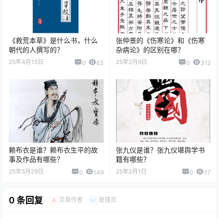
《救荒本草》是什么书，什么
张仲景的《伤寒论》和《伤寒
朝代的人撰写的？
杂病论》的区别在哪？
25年4月15日
25年2月9日
0
63
0
312
赖布衣是谁？赖布衣生平的故
张九仪是谁？张九仪堪舆学书
事及作品有哪些？
籍有哪些？
25年5月29日
25年2月1日
0
149
0
77
0 条回复
文章作者
管理员
A
M