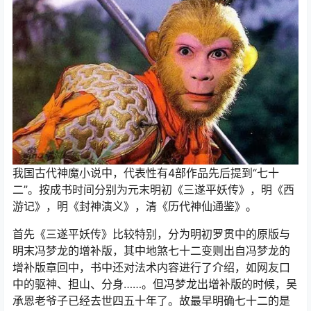
我国古代神魔小说中，代表性有4部作品先后提到“七十
二”。按成书时间分别为元末明初《三遂平妖传》，明《西
游记》，明《封神演义》，清《历代神仙通鉴》。
首先《三遂平妖传》比较特别，分为明初罗贯中的原版与
明末冯梦龙的增补版，其中地煞七十二变则出自冯梦龙的
增补版章回中，书中还对法术内容进行了介绍，如网友口
中的驱神、担山、分身……。但冯梦龙出增补版的时候，吴
承恩老爷子已经去世四五十年了。故最早明确七十二的是