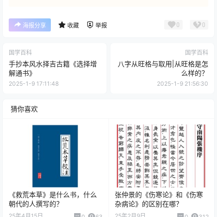
0
0
海报分享
收藏
举报
国学百科
国学百科
手抄本风水择吉古籍《选择增
八字从旺格与取用|从旺格是怎
解通书》
么样的？
2025-1-9 17:11:48
2025-1-9 21:56:30
猜你喜欢
《救荒本草》是什么书，什么
张仲景的《伤寒论》和《伤寒
朝代的人撰写的？
杂病论》的区别在哪？
25年4月15日
25年2月9日
0
63
0
312