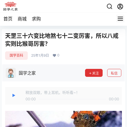
首页
商城
求购
天罡三十六变比地煞七十二变厉害，所以八戒
实则比猴哥厉害？
0
国学百科
25年1月9日
国学之家
关注
私信
释放双眼，带上耳机，听听看~！
00:00
00:00