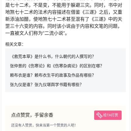
是七十二术，不是变，不能用于躲避三灾。同时，书中对
地煞七十二术的法术内容描述在借鉴《三遂》之后，又重
新添油加醋，使地煞七十二术甚至混有了《三遂》中的天
罡三十六变的内容。同时该小说由于内容和文笔的问题，
一直被文人们称为“二流小说”。
相关文章：
《救荒本草》是什么书，什么朝代的人撰写的？
张仲景的《伤寒论》和《伤寒杂病论》的区别在哪？
赖布衣是谁？赖布衣生平的故事及作品有哪些？
张九仪是谁？张九仪堪舆学书籍有哪些？
点点赞赏，手留余香
给TA打赏
还没有人赞赏，快来当第一个赞赏的人吧！