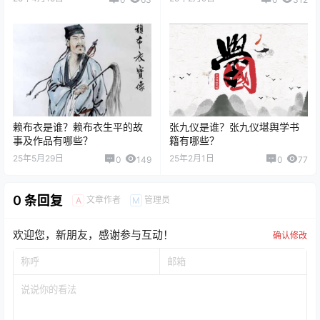
赖布衣是谁？赖布衣生平的故
张九仪是谁？张九仪堪舆学书
事及作品有哪些？
籍有哪些？
25年5月29日
25年2月1日
0
149
0
77
0 条回复
文章作者
管理员
A
M
欢迎您，新朋友，感谢参与互动！
确认修改