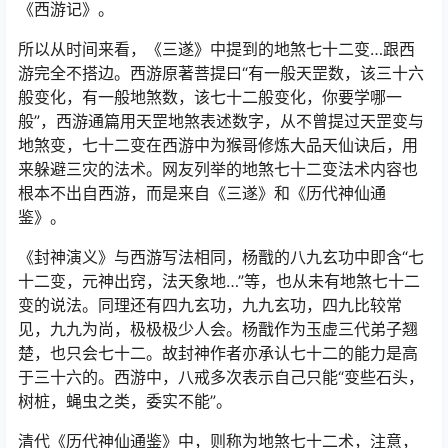
《西游记》。
所以从时间来看，《三遂》中提到的地煞七十二变…跟西
游完全不搭边。西游原著菩提曰“有一般天罡数，该三十六
般变化，有一般地煞数，该七十二般变化，你要学哪一
般”，西游通篇用天罡地煞表述数字，从不曾提过天罡变与
地煞变，七十二变在西游中为猴哥修炼大品天仙诀后，用
来躲避三灾的法术。网友列举的地煞七十二变法术内容也
根本不出自西游，而是来自《三遂》和《历代神仙通
鉴》。
《封神演义》与西游写法相同，杨戬的八九玄功中即含“七
十二变，元神出窍，法天象地…”等，也从未有地煞七十二
变的说法。同理还有四九玄功，九九玄功，四九比较常
见，九九为尚，极极极少人会。杨戬作为玉虚三代弟子翘
楚，也只会七十二。故封神作者亦承认七十二的能力是高
于三十六的。西游中，八戒多次表示自己只能“变些石头，
树桩，蝇虫之类，委实不能”。
清代《历代神仙通鉴》中，则称为地煞七十二术，注意，