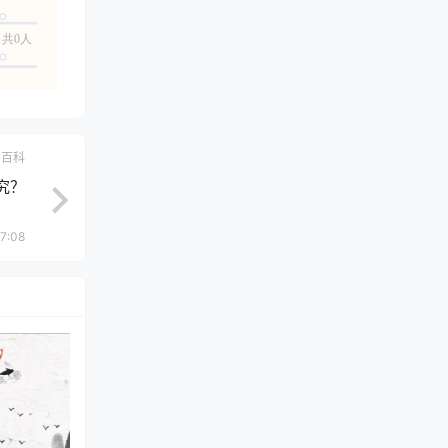
共0人
学百科
究？
7:08