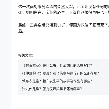
这一次面对来势汹汹的柔然大军，元宝炬没有任何的
死，她明白在元宝炬的心里，不管自己做得再好也不
最终，乙弗皇后只活到31岁，便因为政治问题而死
后。
相关文章：
《救荒本草》是什么书，什么朝代的人撰写的？
张仲景的《伤寒论》和《伤寒杂病论》的区别在哪？
赖布衣是谁？赖布衣生平的故事及作品有哪些？
张九仪是谁？张九仪堪舆学书籍有哪些？