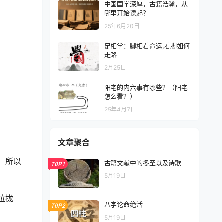
中国国学深厚，古籍浩瀚，从
哪里开始读起？
25年6月20日
足相学：脚相看命运,看脚如何
走路
2月25日
阳宅的内六事有哪些？（阳宅
怎么看？）
25年4月7日
文章聚合
，所以
古籍文献中的冬至以及诗歌
TOP1
5月19日
拉拢
八字论命绝活
TOP2
5月19日