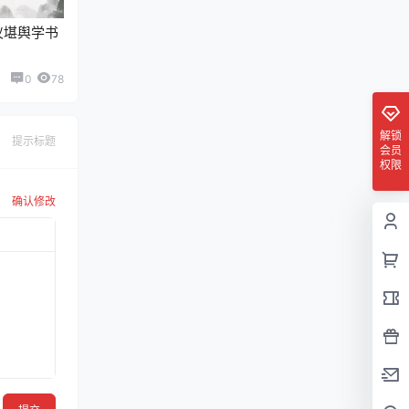
仪堪舆学书
0
78
解锁
提示标题
会员
权限
确认修改