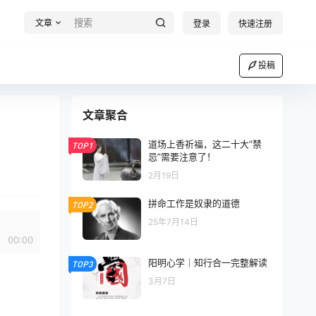
文章
登录
快速注册
投稿
文章聚合
道场上香祈福，这二十大“禁
TOP1
忌”需要注意了！
2月19日
拼命工作是奴隶的道德
TOP2
25年7月14日
00:00
阳明心学｜知行合一完整解读
TOP3
3月7日