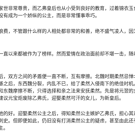
家世非常尊贵，而乙弗皇后也从小受到良好的教育，过着锦衣玉
没有成为一个娇纵的公主，而是非常懂事乖巧。
浪费，不管跟什么样的人相处都非常的和善，绝不盛气凌人，因
一直以来都被作为了榜样。然而爱情在政治面前却不堪一击，随
后，双方之间的矛盾便一直不断，互有摩擦。北魏时期柔然忌惮
基之后，东西魏分裂，内乱不已，给了柔然入侵南下的绝佳时机
和东魏摩擦不断，只得选择和亲之法来安抚柔然。先是将元翌的
建议元宝炬废除乙弗氏，迎娶柔然可汗的女儿，为新皇后。
他的好。迎娶柔然公主之后，得知柔然公主嫉妒乙弗氏，担心其
刺史。但即便如此，仍旧没有打消柔然公主的疑虑，甚至由此还
主。