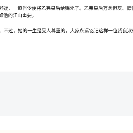
迟疑，一道旨令便将乙弗皇后给赐死了。乙弗皇后万念俱灰、慷
如他的江山重要。
了。不过，她的一生是受人尊重的，大家永远铭记这样一位贤良淑