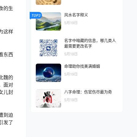
食的生
风水名字释义
TOP3
5月19日
为这样
名字中暗藏的信息，哪几类人
最需要更改名字
着东西
5月19日
命理助你找美满婚姻
5月19日
北魏的
。面对
女儿封
八字命理：伤官伤尽最为奇
5月19日
遭到迫
引发了