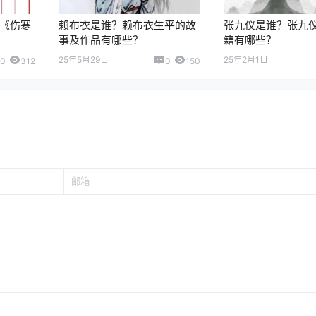
《伤寒
赖布衣是谁？赖布衣生平的故
张九仪是谁？张九
事及作品有哪些？
籍有哪些？
25年5月29日
25年2月1日
0
312
0
150