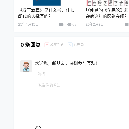
《救荒本草》是什么书，什么
张仲景的《伤寒论》和
朝代的人撰写的？
杂病论》的区别在哪？
25年4月15日
25年2月9日
0
63
0 条回复
文章作者
管理员
A
M
欢迎您，新朋友，感谢参与互动！