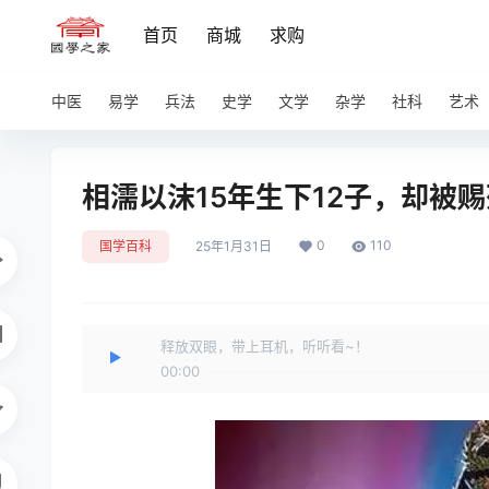
首页
商城
求购
中医
易学
兵法
史学
文学
杂学
社科
艺术
相濡以沫15年生下12子，却被
0
110
国学百科
25年1月31日
释放双眼，带上耳机，听听看~！
00:00