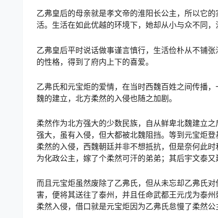
乙弗皇后的母亲就是孝文帝的淮阳长公主，所以它的
活。生活在如此优越的环境下，她却从小与众不同，
乙弗皇后平时说话做事谨言慎行，生活俭朴从不铺张
的性格，得到了府内上下的喜爱。
乙弗氏和元宝炬的爱情，在当时西魏百姓之间传播，
魏的建立，北方柔然的入侵也随之加剧。
柔然作为北方强大的少数民族，自从鲜卑北魏建立之
强大，虽有入侵，但大都被北魏阻挡。等到元宝炬登
柔然的入侵，西魏朝廷并非不想抵抗，但是奈何此时
为化政公主，嫁了个柔然可汗的弟弟；其后宇文泰又
而且元宝炬虽然废除了乙弗氏，但从未忘却乙弗氏对
害，便将其送往了泰州，并且任命武都王元戊为泰州
柔然入侵，借口就是元宝炬因为乙弗氏怠慢了柔然公