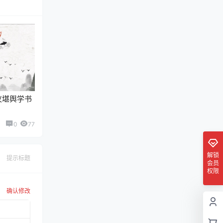
仪堪舆学书
0
77
解锁
提示标题
会员
权限
确认修改