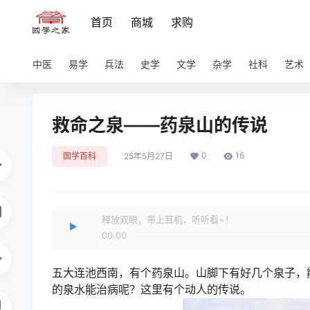
首页
商城
求购
中医
易学
兵法
史学
文学
杂学
社科
艺术
救命之泉——药泉山的传说
0
16
国学百科
25年5月27日
释放双眼，带上耳机，听听看~！
00:00
五大连池西南，有个药泉山。山脚下有好几个泉子，
的泉水能治病呢？这里有个动人的传说。