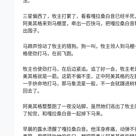
法。
三星偏西了，牧主打累了，看看嘎拉桑白音已经半死
阿美其格来到马棚里，牵出一匹快马，把嘎拉桑白音
出围子。
马蹄声惊动了牧主的猎狗。狗一叫，牧主领人到马棚
格使劲打马，在前飞跑。
牧主也使劲打马，在后边紧追。追了好一会，牧主老
美其格就是一箭。这箭不偏不歪，正中阿美其格的左
一手拚命地打马，那马象流星一般，不一会就蹿进树
回去了。
阿美其格整整跑了一夜没站脚，虽然她们逃出了牧主
了知觉，和嘎拉桑白音一起掉下马来。
早晨的露水渍醒了嘎拉桑白音。他浑身疼痛，动弹不