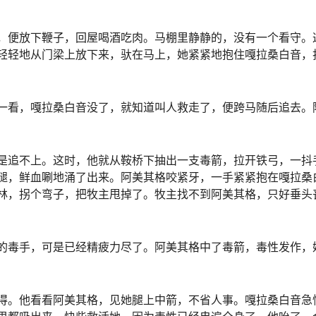
，便放下鞭子，回屋喝酒吃肉。马棚里静静的，没有一个看守。
轻轻地从门梁上放下来，驮在马上，她紧紧地抱住嘎拉桑白音，
一看，嘎拉桑白音没了，就知道叫人救走了，便跨马随后追去。
是追不上。这时，他就从鞍桥下抽出一支毒箭，拉开铁弓，一抖
腿，鲜血唰地涌了出来。阿美其格咬紧牙，一手紧紧抱在嘎拉桑
林，拐个弯子，把牧主甩掉了。牧主找不到阿美其格，只好垂头
的毒手，可是已经精疲力尽了。阿美其格中了毒箭，毒性发作，
得。他看看阿美其格，见她腿上中箭，不省人事。嘎拉桑白音急