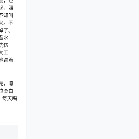
会，也
起，照
不知叫
来。不
掉了。
看水
洗伤
大工
地冒着
！
完，嘎
拉桑白
，每天喝