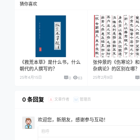
猜你喜欢
《救荒本草》是什么书，什么
张仲景的《伤寒论》和
朝代的人撰写的？
杂病论》的区别在哪？
25年4月15日
25年2月9日
0
63
0 条回复
文章作者
管理员
A
M
欢迎您，新朋友，感谢参与互动！