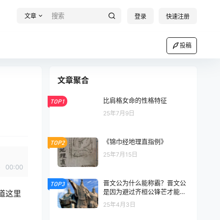
文章
登录
快速注册
投稿
文章聚合
比肩格女命的性格特征
TOP1
25年7月9日
《锦巾经地理直指例》
TOP2
25年7月15日
00:00
晋文公为什么能称霸？晋文公
TOP3
是因为避过齐桓公锋芒才能称
道这里
霸的吗？
25年4月3日