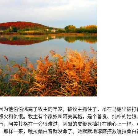
因为他偷偷逃离了牧主的牢笼，被牧主抓住了，吊在马棚里被打
怒火和仇恨。牧主有个家奴叫阿美其格，是个善良、纯朴的姑娘
音，阿美其格在一旁很难过，凶狠的皮鞭象抽打在她心上一样。
，那样一来，嘎拉桑白音就没命了。她默默地琢磨搭救嘎拉桑白