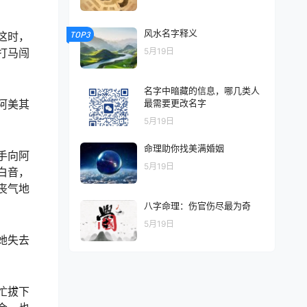
风水名字释义
这时，
TOP3
打马闯
5月19日
名字中暗藏的信息，哪几类人
阿美其
最需要更改名字
5月19日
命理助你找美满婚姻
手向阿
5月19日
白音，
丧气地
八字命理：伤官伤尽最为奇
5月19日
她失去
忙拔下