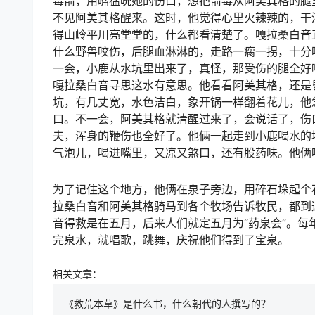
毒箭，用嘴猛吮她的伤口，想把箭毒从阿美其格的腿
不见阿美其格醒来。这时，他觉得心里火辣辣的，干
得山岭平川亮堂堂的，什么都看清楚了。嘎拉桑白音
什么野兽咬伤，后腿血淋淋的，走路一瘸一拐，十分
一会，小鹿从水坑里出来了，真怪，那受伤的腿全好
嘎拉桑白音寻思这水有意思。他看看阿美其格，还是
坑，有几丈宽，水色洁白，象开锅一样翻着花儿，他
口。不一会，阿美其格就清醒过来了，会说话了，伤
夫，浑身的鞭伤也全好了。他俩一起走到小鹿喝水的
气泡儿，喝进嘴里，又凉又煞口，还有股药味。他俩
为了记住这个地方，他俩在泉子旁边，用碎石垛起个
拉桑白音和阿美其格骑马到各个牧场告诉牧民，都到
音得救是在五月，后来人们就定五月为“药泉会”。
完泉水，就唱歌，跳舞，庆祝他们得到了宝泉。
相关文章：
《救荒本草》是什么书，什么朝代的人撰写的？