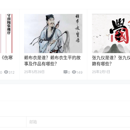
《伤寒
赖布衣是谁？赖布衣生平的故
张九仪是谁？张九
事及作品有哪些？
籍有哪些？
25年5月29日
25年2月1日
0
312
0
149