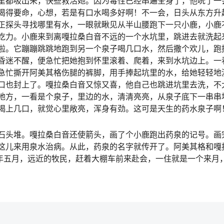
里都吸出来，快些救活她。因为毒性已经串遍全身了，他吮了一
渴得要命，心想，若是有口水喝多好啊！不一会，日头从东方升
正探头寻找哪里有水，一眼就瞅见从半山腰跑下一只小鹿，小鹿
吃力。小鹿来到离嘎拉桑白音不远的一个水坑里，跳进去就洗起
啦。它蹦蹦跳跳地跑到另一个泉子喝几口水，然后撒个欢儿，跑
昏迷不醒，便急忙把她抱到怀里滚着、爬着，来到水坑边上。一
急忙撕开阿美其格伤腿的裤脚，用手捧起坑里的水，给她轻轻地
口也封上了。嘎拉桑白音又惊又喜，他自己也跳进坑里去洗，不
地方，一看是个泉子，里边的水，清清亮亮，从泉子底下一串串
喝上几口，就觉心里敞亮，浑身有劲。这可是天生的药水泉子啊
石头堆。嘎拉桑白音还使箭头，画了个小鹿跑出药泉的记号。画
这儿来用泉水治病。从此，药泉的名字就传开了。阿美其格和嘎
每年五月，远近的牧民，赶着大棚车前来赴会，一住就是一个来月