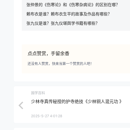
张仲景的《伤寒论》和《伤寒杂病论》的区别在哪？
赖布衣是谁？赖布衣生平的故事及作品有哪些？
张九仪是谁？张九仪堪舆学书籍有哪些？
点点赞赏，手留余香
还没有人赞赏，快来当第一个赞赏的人吧！
国学百科
少林寺真传秘授的护寺绝技《少林铜人混元功 》
2025-5-27 4:01:28