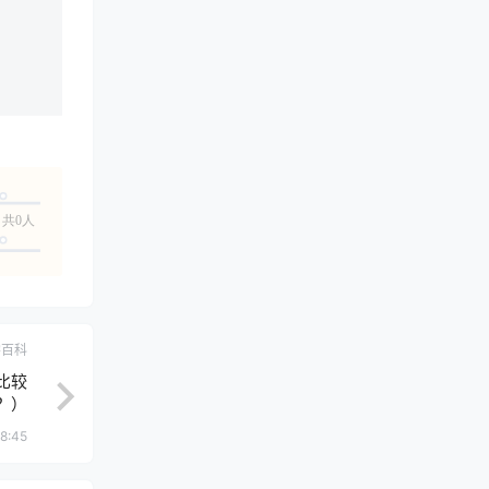
共0人
学百科
比较
？）
8:45