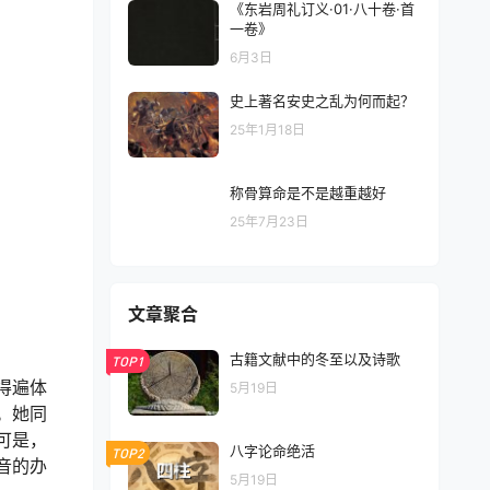
《东岩周礼订义·01·八十卷·首
一卷》
6月3日
史上著名安史之乱为何而起？
25年1月18日
称骨算命是不是越重越好
25年7月23日
文章聚合
古籍文献中的冬至以及诗歌
TOP1
得遍体
5月19日
。她同
可是，
八字论命绝活
TOP2
音的办
5月19日