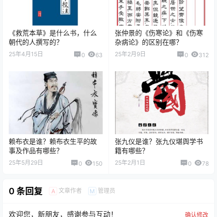
《救荒本草》是什么书，什么
张仲景的《伤寒论》和《伤寒
朝代的人撰写的？
杂病论》的区别在哪？
25年4月15日
25年2月9日
0
63
0
312
赖布衣是谁？赖布衣生平的故
张九仪是谁？张九仪堪舆学书
事及作品有哪些？
籍有哪些？
25年5月29日
25年2月1日
0
150
0
78
0 条回复
文章作者
管理员
A
M
欢迎您，新朋友，感谢参与互动！
确认修改