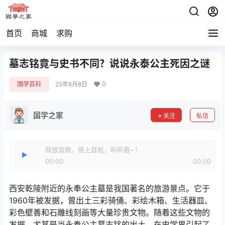
首页
商城
求购
墓志铭竟与史书不同？说说永泰公主死因之谜
0
国学百科
25年6月8日
国学之家
关注
私信
释放双眼，带上耳机，听听看~！
00:00
00:00
西安乾陵附近的永奉公主墓是我国著名的旅游景点。它于
1960年被发据，曾出土三彩骑俑、彩绘木箱、生活器皿、
彩色壁善和石雕线刻画等大量珍贵文物。随着这些文物的
发据，尤其是当永奉公主墓志铭的出土，在史学界引起了