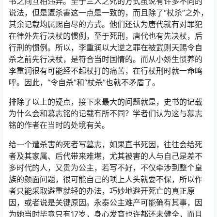
书之间互相违异。至于三人之死的方式虽说有许多不同的
说法，但是遭杀害这一点是一致的，而且除了“杖杀”之外，
其余记载均属赐自尽的方式。他们还认为唐代就有对罪犯
在律外先行决杖的惯例，至于死刑，唐代也有先决杖，后
行刑的惯例。所以，李重润以大逆之罪在被武则天赐令自
杀之前先行决杖，是符合当时国情的。而从小娇生惯养的
李重润很有可能经不起杖打的痛苦，在行杖刑时就一命鸣
呼。因此，“令自杀”和“杖杀”也就不矛盾了。
排除了以上的疑点，接下来最大的问题就是，史书的记载
为什么会和慕志铭的记载有所不同？学者们认为这与慕志
铭的作者在当时的处境有关。
给一个遭杀害的死者写墓志，如果直书死因，往往会给死
者及其家属、后代带来难堪，尤其被害的人与自己是差不
多时代的人，又贵为公主，若写不好，不仅牵涉到整个皇
族的颜面问题，很可能自己的项上人头就要不保，所以作
者只能采取避重就轻的办法，巧妙地避开死亡的真正原
因，或者说是关键原因。永泰公主难产可能确有其事，因
为她当时毕竟只有17岁，身心发育也许都还未健全，而且