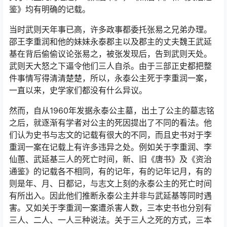
鉴》均有明确的记载。
当时武则天年事已高，许多政事都委托张易之兄弟办理。
邵王李重润和他的妹妹永泰郡主以及郡主的丈夫魏王武延
基在背后偷偷议论张易之，被张发现后，告到武则天处。
武则天大怒之下逼令他们三人自杀。由于三部正史都把整
件事情写得清清楚楚，所以，永泰公主死于李重润一案，
一直以来，史学家们都没有什么异议。
然而，自从1960年发据永泰公主墓，出土了公主的墓志铭
之后，就逐渐有学者对公主的死因提出了不同的看法。他
们认为史书与志文的记载有很大的不同，而且史书对于李
重润一案在记载上有许多违异之处。例如关于李重润、李
仙蕙、武延基三人的死亡时间，新、旧《唐书》及《资治
通鉴》的记载各不相同，有的记年，有的记年记月，有的
则是年、月、日都记，与志文上刻的永泰公主的死亡时间
有所出入。因此他们推断永泰公主并非与武延基等同时遇
害。又如关于李重润一案遭杀害人数，三本史书也分别有
三人、二人、一人三种说法。关于三人之死的方式，三本