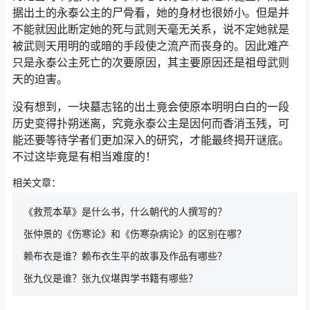
据出土的永泰公主的尸骨看，她的身材也很娇小。但是并
不能就因此断定她的死与武则天毫无关系，说不定她就是
被武则天用明的或暗的手段使之流产而丧身的。因此难产
只是永泰公主死亡的次要原因，其主要原因还是祖母武则
天的迫害。
没有想到，一块墓志铭的出土竟会使原本明明白白的一段
历史变得扑朔迷离，究竟永泰公主是因何而香消玉残，可
能还要等待学者们更加深入的研究，才能最终揭开谜底。
不过这毕竟是有相当难度的！
相关文章：
《救荒本草》是什么书，什么朝代的人撰写的？
张仲景的《伤寒论》和《伤寒杂病论》的区别在哪？
赖布衣是谁？赖布衣生平的故事及作品有哪些？
张九仪是谁？张九仪堪舆学书籍有哪些？