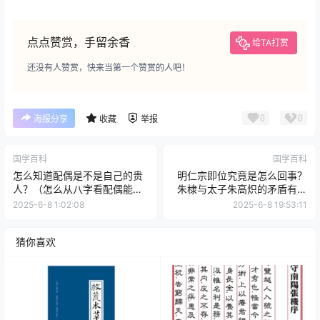
点点赞赏，手留余香
给TA打赏
还没有人赞赏，快来当第一个赞赏的人吧！
0
0
海报分享
收藏
举报
国学百科
国学百科
怎么知道配偶是不是自己的贵
明仁宗即位究竟是怎么回事？
人？（怎么从八字看配偶能否
朱棣与太子朱高炽的矛盾有多
成为自己的贵人？）
深？
2025-6-8 1:02:08
2025-6-8 19:53:11
猜你喜欢