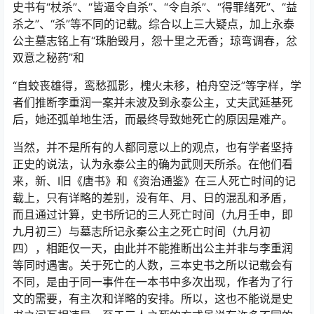
史书有“杖杀”、“皆逼令自杀”、“令自杀”、“得罪绪死”、“益
杀之”、“杀”等不同的记载。综合以上三大疑点，加上永泰
公主墓志铭上有“珠胎毁月，怨十里之无香；琼弯调春，忿
双意之秘药”和
“自蛟丧雄得，鸾愁孤影，槐火未移，柏舟空泛”等字样，学
者们推断李重润一案并未波及到永泰公主，丈夫武延基死
后，她还弧单地生活，而最终导致她死亡的原因是难产。
当然，并不是所有的人都同意以上的观点，也有学者坚持
正史的说法，认为永泰公主的确为武则天所杀。在他们看
来，新、I旧《唐书》和《资治通鉴》在三人死亡时间的记
载上，只有详略的差别，没有年、月、日的混乱和矛盾，
而且通过计算，史书所记的三人死亡时间（九月壬申，即
九月初三）与墓志所记永秦公主之死亡时间（九月初
四），相距仅一天，由此并不能推断出公主并非与李重润
等同时遇害。关于死亡的人数，三本史书之所以记载会有
不同，是由于同一事件在一本书中多次出现，作者为了行
文的需要，有主次和详略的安排。所以，这也不能说是史