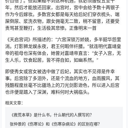
价百倍了。但如果碰不到这种机遇，就必须服役五至十
年，然后才能放还回家，出宫时，宫中会给予数十两银子
作为今后嫁妆。多数宫女都是每天给后妃们穿衣梳头、端
屎倒尿、浆洗衣物，跟女佣毫无二致，稍不留意，还要受
责骂甚至鞭打，生活极其悲惨。正像明末一首
《天启宫词》所描述的：“六宫深锁万娇娆，多半韶华怨里
消。灯影狮龙娱永夜，君王何暇伴纤腰。”就连明代嘉靖皇
帝的祖母也深有体会，她曾对嘉靖帝直言：“女子入宫，无
生人乐，饮食起居，皆不得自如，如幽系然。”
即使秀女或宫女被选中做了后妃，其实也不见得是件幸
事。后宫除了多泪外，还是个流血的地方，血雨腥风，其
残酷程度丝毫不比疆场上的刀光剑影逊色，所以进入后宫
也许便是踏入了深渊，难料何时大祸临头。
相关文章：
《救荒本草》是什么书，什么朝代的人撰写的？
张仲景的《伤寒论》和《伤寒杂病论》的区别在哪？