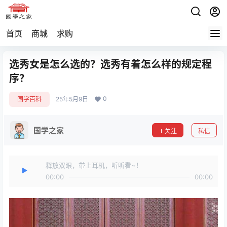
首页
商城
求购
选秀女是怎么选的？选秀有着怎么样的规定程
序？
0
国学百科
25年5月9日
国学之家
关注
私信
释放双眼，带上耳机，听听看~！
00:00
00:00