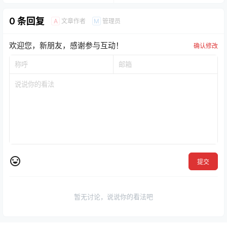
0 条回复
文章作者
管理员
A
M
欢迎您，新朋友，感谢参与互动！
确认修改
提交
暂无讨论，说说你的看法吧