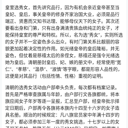
皇室选秀女，首先讲究品行，因为有机会亲近皇帝甚至当
皇妃、皇后，事关皇帝的修身齐家治国大业，必须是品行
端正、贤惠而又知书达理、能够母仪天下的女子。其次还
要看出身和门第，只有出身满清贵族血统纯正的女子，才
能保持皇室的尊严和特权。所以，名为选“秀女”，实则所选
的女子并不一定姿色多么出众，有时门第关系比靓丽的容
貌更加起着决定性的作用。如光绪皇帝的皇后隆裕，并无
姿色，但仗着是慈禧太后的亲侄女，慈禧还是强令光绪选
她为皇后。清朝册封皇后、妃、嫉的册文中，经常使用“宽
仁”、“孝慈”、“温恭”、“淑慎”等字眼，都是形容人品性的，
这便是对其品行（包括性情、性格）重视的证明。
清朝的选秀女活动由户部牵头负责，每次都有档案记录。
首先是严格审查旗属与年龄，由户部行文各旗都统，将本
旗应阅女子年岁等逐一呈报，汇总至户部，经皇帝批示择
定日期后，户部再令各旗将本旗内十四至十六岁的女子造
具名册。顺治的时候规定：凡八旗官员家中年满十四岁的
女子，都必须参加三年一度的秀女挑选，十七岁以上的女