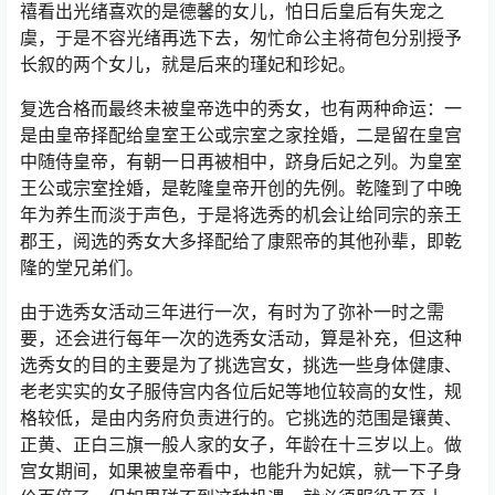
禧看出光绪喜欢的是德馨的女儿，怕日后皇后有失宠之
虞，于是不容光绪再选下去，匆忙命公主将荷包分别授予
长叙的两个女儿，就是后来的瑾妃和珍妃。
复选合格而最终未被皇帝选中的秀女，也有两种命运：一
是由皇帝择配给皇室王公或宗室之家拴婚，二是留在皇宫
中随侍皇帝，有朝一日再被相中，跻身后妃之列。为皇室
王公或宗室拴婚，是乾隆皇帝开创的先例。乾隆到了中晚
年为养生而淡于声色，于是将选秀的机会让给同宗的亲王
郡王，阅选的秀女大多择配给了康熙帝的其他孙辈，即乾
隆的堂兄弟们。
由于选秀女活动三年进行一次，有时为了弥补一时之需
要，还会进行每年一次的选秀女活动，算是补充，但这种
选秀女的目的主要是为了挑选宫女，挑选一些身体健康、
老老实实的女子服侍宫内各位后妃等地位较高的女性，规
格较低，是由内务府负责进行的。它挑选的范围是镶黄、
正黄、正白三旗一般人家的女子，年龄在十三岁以上。做
宫女期间，如果被皇帝看中，也能升为妃嫔，就一下子身