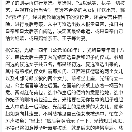
牌子的则要再进行复选。复选时，“试以绣锦、执帚一切技
艺，并观其仪行当否”。复选不合格的秀女同样送出宫，称
为“摆牌子”。经过两轮筛选留下的佼佼者，还要留宫住宿一
晚，进行最后考察，从中再遵选出数人报奏皇帝，择日由
皇帝和皇太后亲自阅选，决定其最终命运，或是皇帝自己
纳为妃嫔，或是赐给亲王、王子等为妻。
据记载，光绪十四年（公元1888年），光绪皇帝年满十八
岁，慈禧太后主持了为光绪定选皇后和妃子的仪式。参加
阅选的候选女子共五名，都是经初选、复选遵选出来的，
其中有慈禧的侄女叶赫那拉氏、江西巡抚德馨的两个女儿
以及礼部侍郎长叙的两个女儿。慈禧坐上座，光绪侍立一
边，公主福晋等站在后面。在面前的长桌上放着一柄玉如
意、两对红花荷包，选中作皇后的便将如意赠给她，选中
作妃子的则将荷包递上去，光绪要在无你复章的起子班起
五人中选出一后两妃。光绪看上的是德馨的大女儿，便拿
起如意向其走去，不料慈禧见自己侄女未被选中，忙在旁
厉声喝道：“皇上！”然后努嘴暗示了一下，光绪知其意思，
不得已将如意授予叶赫那拉氏，就是后来的隆裕皇后。慈