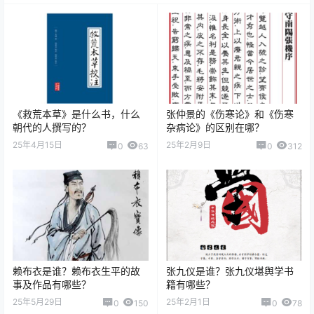
《救荒本草》是什么书，什么
张仲景的《伤寒论》和《伤寒
朝代的人撰写的？
杂病论》的区别在哪？
25年4月15日
25年2月9日
0
63
0
312
赖布衣是谁？赖布衣生平的故
张九仪是谁？张九仪堪舆学书
事及作品有哪些？
籍有哪些？
25年5月29日
25年2月1日
0
150
0
78