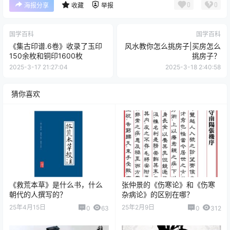
0
0
海报分享
收藏
举报
国学百科
国学百科
《集古印谱.6卷》收录了玉印
风水教你怎么挑房子|买房怎么
150余枚和铜印1600枚
挑房子？
2025-3-17 21:27:04
2025-3-18 2:40:58
猜你喜欢
《救荒本草》是什么书，什么
张仲景的《伤寒论》和《伤寒
朝代的人撰写的？
杂病论》的区别在哪？
25年4月15日
25年2月9日
0
63
0
312