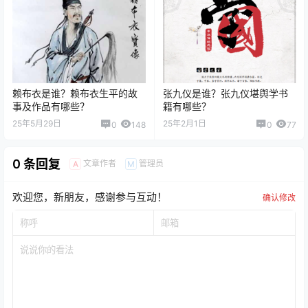
赖布衣是谁？赖布衣生平的故
张九仪是谁？张九仪堪舆学书
事及作品有哪些？
籍有哪些？
25年5月29日
25年2月1日
0
148
0
77
0 条回复
文章作者
管理员
A
M
欢迎您，新朋友，感谢参与互动！
确认修改