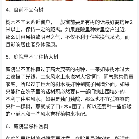
4、窗前不宜有树
树木不宜太贴近窗户，一般窗前要是有树的话最好离房屋2
米以上，保持一定的距离。如果庭院里种树里窗户过近，
那么则容易招致阴湿之气，不仅不利于住宅换气采光，而
且影响居住者身体健康。
5、庭院里不宜种植大树
庭院里不宜种植过于高大茂密的树种，一来如果树木过大
会遮挡了光线，二来风水上来说树大招“阴”，阴气聚集倒霉
家宅。所以过于巨大的树木最好种到院子围墙外面，如果
只能种在院子里的话树冠必然要有一部门抛出围墙外的，
不利于住宅风水。如果是独门独院，那么也不宜孤零零的
只种一棵树，那就成了口+木=困了，所以还要种一些低矮
的小灌木和一些风水吉祥植物来搭配。
6、庭院里忌种凶树
在庭院里种树的时候需要注意，庭院里忌种凶树，所谓的