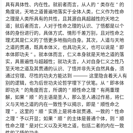
具有具体性、内在性。就前者而言，从人的 “ 类存在 ” 的
角度说，天地之道普遍地落实于全体人类，仁义作为性命
之理是人类所具有的共性，且其源自具超越性的天地之
道；就后者而言，人对于性命之理的认识、了悟都是以个
体的身份进行的，具体方式、情形千差万别，且对性命之
理尤其是仁义的了悟更多地指向自身。其次，人道与天地
之道的贯通，既具本体义，也具功夫义，也可以说是 “ 即
本体即功夫 ” 。就本体而言，仁义本身就是天地之道的落
实，具普遍性与超越性；就功夫言，人对自身仁义之性乃
至天地之道及其贯通的认识、了悟并非先天自然具备，须
通过穷理、尽性的功夫方能达到 ——— 这里隐含着天人有
别的逻辑，也为后世功夫论哲学埋下了伏笔。从 “ 即本体
即功夫 ” 的角度而言，所谓的 “ 顺性命之理 ” 有两重理
解，如果 “ 顺 ” 的主语是圣人，那么圣人通过作易，将仁
义与天地之道的内在一致性予以揭示，即是 “ 顺性命之
理 ” ，这里的 “ 顺 ” 实质上是将本就贯通、一致的 “ 性命
之理 ” 予以开显；如果 “ 顺 ” 的主体是普通个体，则 “ 顺
性命之理 ” 是对仁义以及天地之道，包括二者的内在一致
性的了悟的功夫。