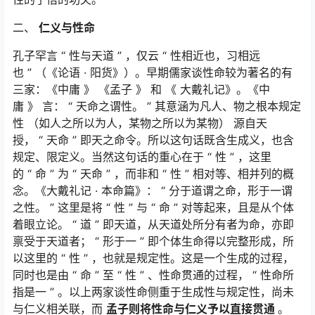
二、
仁义与性命
孔子罕言 “ 性与天道 ” ，仅云 “ 性相近也，习相远
也 ” （《论语 · 阳货》）。早期儒家谈性命较为著名的有
三家：《中庸 》 《孟子 》 和 《 大戴礼记》。《中
庸 》 言： “ 天命之谓性。 ” 其意涵为凡人、物之根本规定
性 （如人之所以为人，某物之所以为某物） 源自天
授， “ 天命 ” 即天之命令。所以这句话既含生成义，也含
规定、限定义。当然这句话的重心在于 “ 性 ” ，这里
的 “ 命 ” 为 “ 天命 ” ，而非和 “ 性 ” 相对等、相并列的概
念。《大戴礼记 · 本命篇》： “ 分于道谓之命，形于一谓
之性。 ” 这里是将 “ 性 ” 与 “ 命 ” 对等起来，且是从个体
着眼立论。 “ 道 ” 即天道，从天道处所分有者为命，亦即
禀受于天道者； “ 形于一 ” 即个体生命得以完整形成，所
以这里的 “ 性 ” ，也就是规定性。这是一个生成的过程，
同时也是由 “ 命 ” 至 “ 性 ” 、性命贯通的过程， “ 性命所
指是一 ” 。以上两家谈性命侧重于生成性与规定性，尚未
与仁义相关联，而
孟子则将性命与仁义予以直接贯通
。