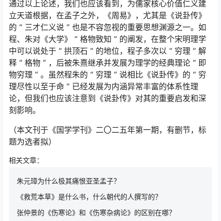
通过以上论述，我们也应该看到，为儒家核心价值仁义建
立天道根据，在孟子之外，《周易》，尤其是《说卦传》
的 “ 三才仁义说 ” 也是不容忽视的重要思想渊源之一。如
程、朱对《大学》 “ 格物致知 ” 的阐发，在整个宋明理学
中可以说处于 “ 拱顶石 ” 的地位，程子多次以 “ 穷理 ” 解
释 “ 格物 ” ，后被朱熹继承并发展为理学的经典理论 “ 即
物穷理 ” 。虽然程朱的 “ 穷理 ” 说相比《说卦传》的 “ 穷
理尽性以至于命 ” 已经发展为内涵异常丰富的体系性理
论，但我们也应该注意到《说卦传》对其的重要启发和深
刻影响。
（本文刊于《国学学刊》二〇二五年第一期，有删节，标
题为选者拟）
相关文章：
朱元璋为什么极其痛恨亚圣孟子？
《救荒本草》是什么书，什么朝代的人撰写的？
张仲景的《伤寒论》和《伤寒杂病论》的区别在哪？