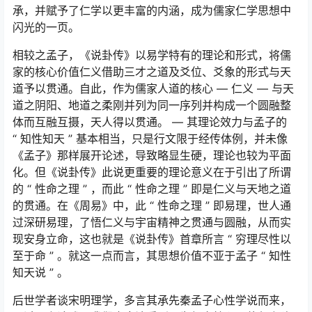
承，并赋予了仁学以更丰富的内涵，成为儒家仁学思想中
闪光的一页。
相较之孟子，《说卦传》以易学特有的理论和形式，将儒
家的核心价值仁义借助三才之道及爻位、爻象的形式与天
道予以贯通。自此，作为儒家人道的核心 — 仁义 — 与天
道之阴阳、地道之柔刚并列为同一序列并构成一个圆融整
体而互融互摄，天人得以贯通。 — 其理论效力与孟子的
“ 知性知天 ” 基本相当，只是行文限于经传体例，并未像
《孟子》那样展开论述，导致略显生硬，理论也较为平面
化。但《说卦传》此说更重要的理论意义在于引出了所谓
的 “ 性命之理 ” ，而此 “ 性命之理 ” 即是仁义与天地之道
的贯通。在《周易》中，此 “ 性命之理 ” 即易理，世人通
过深研易理，了悟仁义与宇宙精神之贯通与圆融，从而实
现安身立命，这也就是《说卦传》首章所言 “ 穷理尽性以
至于命 ” 。就这一点而言，其思想价值不亚于孟子 “ 知性
知天说 ” 。
后世学者谈宋明理学，多言其承先秦孟子心性学说而来，