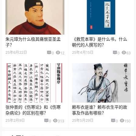
朱元璋为什么极其痛恨亚圣孟
《救荒本草》是什么书，什么
子？
朝代的人撰写的？
25年6月22日
25年4月15日
0
12
0
63
张仲景的《伤寒论》和《伤寒
赖布衣是谁？赖布衣生平的故
杂病论》的区别在哪？
事及作品有哪些？
25年2月9日
25年5月29日
0
313
0
150