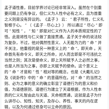
孟子道性善，目前学界讨论已经非常深入。虽然在个别重
要问题上仍有争议，但仁义为人性中必有之义，且为首重
之义则是没有异议的。《孟子 》 云： “ 君子所性，仁义礼
智根于心。 ” （《孟子 · 尽心上》） 所以通过 “ 尽心 ” 即
可 “ 知性 ” ， “ 知 ” 即是对仁义作为人的本质规定性的了
悟。此是将性与仁义做了直接贯通。孟子关于命的说法较
为复杂，不过，他对偶然性意义、人无能为力的 “ 命 ” 并
不关注，他重视的是另一种意义上的 “ 命 ”，即天命 。天
命首先有命令义，即天之所命，对人而言即是不可违抗之
当然之则；其次是使命义，即上天所赋予人之必然之事，
也是人所当为之事，亦即上天赋予的使命。这个意义上
的 “ 命 ” 才是和 “ 性 ” 相对等的概念，也是《大戴礼记》
及《说卦传》中的 “ 命 ” 的意蕴所在。对 “ 命 ” 的当然之
则、必为之事的意义的确立彰显了道德行为的意义和价
值，为道德原则、道德行为建立了天道根据，作为人性本
质的仁义礼智由此与天道、天命相贯通，这就是孟子为什
么讲尽心、知性、知天，及存心、养性、事天的内在逻
辑，以及为何通过修身可以立命的原因。