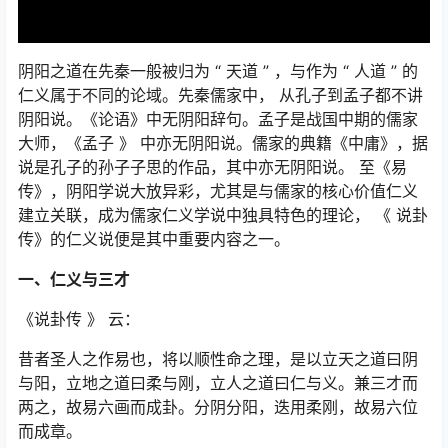
阴阳之道在先秦一般被归为 “ 天道 ” ，与作为 “ 人道 ” 的
仁义属于不同的论域。先秦儒家中， 从孔子到孟子都不讲
阴阳说。《论语》中无阴阳辞句。孟子是战国中期的儒家
大师，《孟子 》 中亦无阴阳说。儒家的典籍《中庸》，据
说是孔子的孙子子思的作品，其中亦无阴阳说。 至《易
传》，阴阳学说大放异彩，尤其是与儒家的核心价值仁义
建立关联，成为儒家仁义学说中独具特色的理论， 《 说卦
传》的仁义说便是其中重要内容之一。
一、仁义与三才
《说卦传 》 云：
昔者圣人之作易也，将以顺性命之理，是以立天之道曰阴
与阳，立地之道曰柔与刚，立人之道曰仁与义。兼三才而
两之，故易六画而成卦。分阴分阳，迭用柔刚，故易六位
而成章。