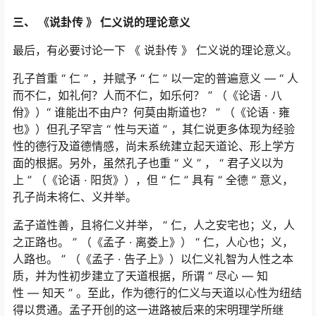
三、
《说卦传
》
仁义说的理论意义
最后，有必要讨论一下 《 说卦传 》 仁义说的理论意义。
孔子首重 “ 仁 ” ，并赋予 “ 仁 ” 以一定的普遍意义
—
“ 人
而不仁，如礼何？人而不仁，如乐何？ ” （《论语 · 八
佾》）“ 谁能出不由户？何莫由斯道也？ ” （《论语 · 雍
也》）但孔子罕言 “ 性与天道 ” ，其仁说更多体现为经验
性的德行及道德情感，尚未系统建立起天道论、形上学方
面的根据。另外，虽然孔子也重 “ 义 ” ， “ 君子义以为
上 ” （《论语 · 阳货》），但 “ 仁 ” 具有 “ 全德 ” 意义，
孔子尚未将仁、义并举。
孟子道性善，且将仁义并举， “ 仁，人之安宅也；义，人
之正路也。 ” （《孟子 · 离娄上》） “ 仁，人心也；义，
人路也。 ” （《孟子 · 告子上》）以仁义礼智为人性之本
质，并为性初步建立了天道根据，所谓 “ 尽心 — 知
性 — 知天 ” 。至此，作为德行的仁义与天道以心性为纽结
得以贯通。孟子开创的这一进路被后来的宋明理学所继