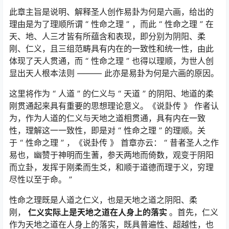
此章主旨是说明、解释圣人创作易卦为何是六画，给出的
理由是为了理顺所谓 “ 性命之理 ” ，而此 “ 性命之理 ” 在
天、地、人三才皆有所蕴含和表现，即分别为阴阳、柔
刚、仁义，且三组范畴具有内在的一致性和统一性，由此
体现了天人贯通，而 “ 性命之理 ” 也得以理顺，为世人创
显出天人根本法则 ——— 此亦是易卦为何是六画的原因。
这里将作为 “ 人道 ” 的仁义与 “ 天道 ” 的阴阳、地道的柔
刚贯通起来具有重要的思想理论意义。《说卦传 》 作者认
为，作为人道的仁义与天地之道相贯通，具有内在一致
性，理解这一一致性，即是对 “ 性命之理 ” 的理顺。关
于 “ 性命之理 ” ，《说卦传 》 首章亦云： “ 昔者圣人之作
易也，幽赞于神明而生蓍，参天两地而倚数，观变于阴阳
而立卦，发挥于刚柔而生爻，和顺于道德而理于义，穷理
尽性以至于命。 ”
性命之理既是人道之仁义，也是天地之道之阴阳、柔
刚，
仁义实际上是天地之道在人身上的落实
。首先，仁义
作为天地之道在人身上的落实，既具普遍性、超越性，也