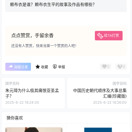
赖布衣是谁？赖布衣生平的故事及作品有哪些？
点点赞赏，手留余香
给TA打赏
还没有人赞赏，快来当第一个赞赏的人吧！
0
0
海报分享
收藏
举报
国学百科
国学百科
朱元璋为什么极其痛恨亚圣孟
中国历史朝代顺序及大事总集
子？
汇编(珍藏版)
2025-6-22 18:24:35
2025-6-22 18:26:00
猜你喜欢