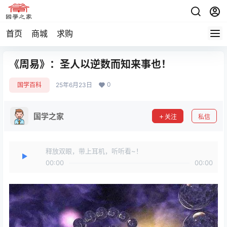
首页
商城
求购
《周易》：圣人以逆数而知来事也！
0
国学百科
25年6月23日
国学之家
关注
私信
释放双眼，带上耳机，听听看~！
00:00
00:00