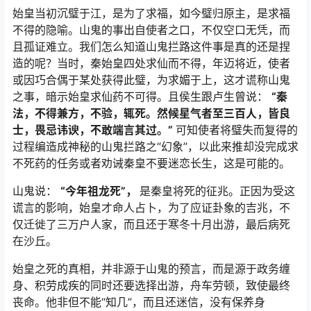
始皇当初沉璧于江，是为了求福，如今璧归原主，是求福
不得的隐喻。山鬼的事出自使者之口，不仅空口无凭，而
且孤证难立。我们怎么知道山鬼拦路这件事是真的还是捏
造的呢？当时，秦始皇四处求仙而不得，年迈将近，使者
或因巧合偶于某处获得此璧，为求媚于上，这才谎称山鬼
之事，暗示始皇求仙药不可得。且侯生跟卢生曾说：
“秦
法，不得兼方，不验，辄死。然候星气者至三百人，皆良
士，畏忌讳谀，不敢端言其过。”
可知使者将璧失而复得的
过程编造成神秘的山鬼拦路之“幻象”，以此来推却没完成求
不死药的任务或者劝诫秦皇不要迷恋长生，这是可能的。
山鬼说：
“今年祖龙死”，
是秦皇将死的征兆。正因为受这
谎言的影响，始皇才命人占卜，为了应证卦象的吉兆，不
仅迁徙了三万户人家，而且还于寒冬十月出游，最后病死
在沙丘。
始皇之死的真相，并非源于山鬼的预言，而是源于政务缠
身、积劳成疾的同时还要选择出游，舟车劳顿，致使最终
丧命。他非但不能“知几”，而且还迷信，没有保养身