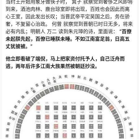
当纣王开始用象牙做筷子时， 箕子 就察觉到奢侈之风即将
到来，酒池肉林、鹿台琼室即将出现，百姓也会因此而离
心王室，因此发出长叹；当晋武帝平定吴国之后，务在骄
奢，不复留心治政。 何曾 就察觉到晋朝已时日无多，将来
必有内乱；明朝人 万二 读到朱元璋的诗，里面说：
“百僚
未起朕先起，百僚已睡朕未睡。不如江南富足翁，日高五
丈犹披被。”
他立即看破了端倪，马上把家资付托予人，自己泛舟而
逃，两年后许多江南大族果然被朝廷抄没。