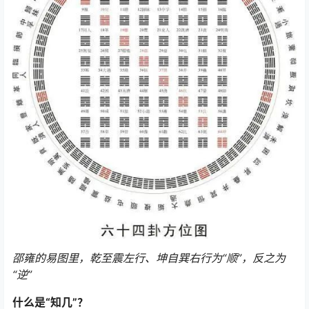
邵雍的易图里，乾至震左行、坤自巽右行为“顺”，反之为
“逆”
什么是“知几”？