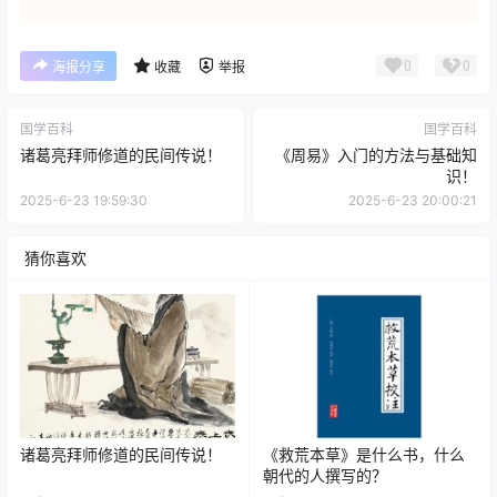
0
0
海报分享
收藏
举报
国学百科
国学百科
诸葛亮拜师修道的民间传说！
《周易》入门的方法与基础知
识！
2025-6-23 19:59:30
2025-6-23 20:00:21
猜你喜欢
诸葛亮拜师修道的民间传说！
《救荒本草》是什么书，什么
朝代的人撰写的？