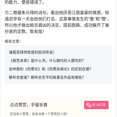
的能力，便是错误了。
万二根据朱元璋的诗句，看出他厌恶江南富豪的情感，知
道迟早有一天会给他们打击，这是事情发生的“象”和“理”，
所以他才做出趋吉避凶的决定，提前跑路，成功躲开了被
抄家的定数，智矣哉！
相关文章：
诸葛亮拜师修道的民间传说！
《救荒本草》是什么书，什么朝代的人撰写的？
张仲景的《伤寒论》和《伤寒杂病论》的区别在哪？
赖布衣是谁？赖布衣生平的故事及作品有哪些？
点点赞赏，手留余香
给TA打赏
还没有人赞赏，快来当第一个赞赏的人吧！