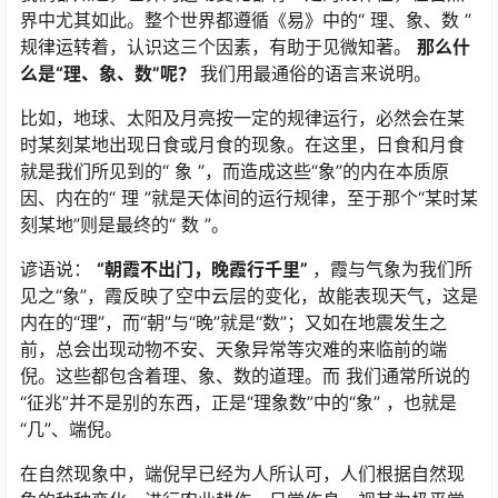
界中尤其如此。整个世界都遵循《易》中的“ 理、象、数 ”
规律运转着，认识这三个因素，有助于见微知著。
那么什
么是“理、象、数”呢？
我们用最通俗的语言来说明。
比如，地球、太阳及月亮按一定的规律运行，必然会在某
时某刻某地出现日食或月食的现象。在这里，日食和月食
就是我们所见到的“ 象 ”，而造成这些“象”的内在本质原
因、内在的“ 理 ”就是天体间的运行规律，至于那个“某时某
刻某地”则是最终的“ 数 ”。
谚语说：
“朝霞不出门，晚霞行千里”
，霞与气象为我们所
见之“象”，霞反映了空中云层的变化，故能表现天气，这是
内在的“理”，而“朝”与“晚”就是“数”；又如在地震发生之
前，总会出现动物不安、天象异常等灾难的来临前的端
倪。这些都包含着理、象、数的道理。而 我们通常所说的
“征兆”并不是别的东西，正是“理象数”中的“象” ，也就是
“几”、端倪。
在自然现象中，端倪早已经为人所认可，人们根据自然现