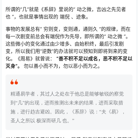
所谓的“几”就是《系辞》里说的“ 动之微，吉凶之先见者
也 ”，也就是事情出现的 端倪 、迹象。
事物的发展总有“ 穷则变，变则通，通则久 ”的规律，而在
每一次剧变前总会有端倪作为先导，即所谓的“ 动之微 ”。
这些微小的变化通过由少增多、由始积终，最后引发剧
变，所以我们用“逆数”的办法就可以预知到即将到来的变
化。《周易》就曾说：
“善不积不足以成名，恶不积不足以
灭身”。
勿以善小而不为，勿以恶小而为之。
精通易学者，其过人之处在于他总是能够敏锐的察觉
到“几”的出现，进而推测出未来的结果，进而采取措
施，进行趋吉避凶。因此，《系辞》说：“夫《易》，
圣人之所以 极深而研几 也。”