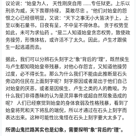
议论说：“始皇为人， 天性刚戾自用 ……专任狱吏。上乐以
刑杀为威，天下畏罪持禄， 莫敢尽忠 。”他们对始皇的怨
恨之心已经很明显，又说：“天下之事无小大皆决于上，上
至以衡石量书，日夜有呈，不中呈不得休息。 贪于权势至
如此，未可为求仙药 。”是二人知道始皇贪恋权势，致使政
务操劳，形憔体枯，或许活不了太久。因此，卢生才跟侯
生一起逃遁而去。
据此，我们可以分辨石头刻字之“象”背后的“理”，既然侯生
与卢生都知晓始皇帝残暴，对他心存怨言，又知道他操劳
过度，必不得长生。那么为什么我们不能由此推断是石头
旁边的住民在上面刻字呢？刻字原因或者是出于他们自己
对始皇的厌恶，或者是因侯生、卢生之类的人的教唆。为
什么我们非得愚昧的认为是灵异事件或超自然现象造成的
呢？ 人们已经察觉到始皇的身体衰弱及性格残暴，看到了
始皇将死和天下将乱的端倪，所以才通过在石头上刻字而
表达出来。这种可能性比鬼怪在石头上刻字要大太多了。
所谓山鬼拦路其实也是幻象，需要探明“象”背后的“理”。