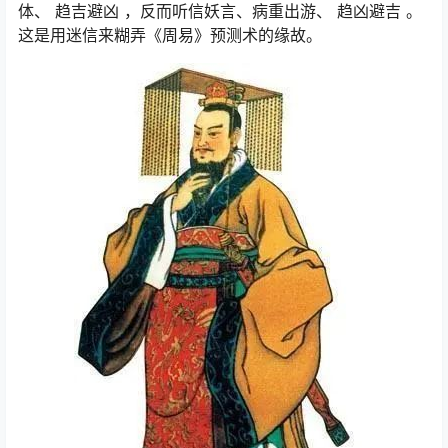
体、 趋吉避凶 ，反而听信妖言、病重出游、 趋凶避吉 。
这是用迷信来糊弄《周易》预测术的缘故。