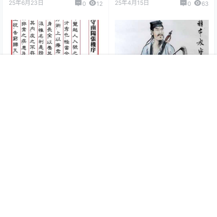
25年6月23日
25年4月15日
0
12
0
63
首页
专题
认证
搜索
菜单
我的
张仲景的《伤寒论》和《伤寒
赖布衣是谁？赖布衣生平的故
杂病论》的区别在哪？
事及作品有哪些？
25年2月9日
25年5月29日
0
312
0
149
0 条回复
文章作者
管理员
A
M
欢迎您，新朋友，感谢参与互动！
确认修改