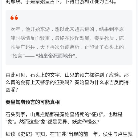
的那块。于是秦始皇占卜，卜得出游和迁徙为吉祥。
次年，他开始东游，想以此来趋吉避凶，结果到平原
津时病情反而转重，最终在沙丘驾崩。秦皇死后，陈
胜吴广起兵，天下再次分崩离析，正印证了石头上的
“预言”——
“始皇帝死而地分”。
由此可见，石头上的文字、山鬼的预言都得到了应验。那
么真的会有上天警示的征兆吗？秦始皇为什么求吉反而得
凶呢？
秦皇驾崩预言的可能真相
石头刻字，山鬼拦路都是秦始皇将死的“征兆”，也就是
“象”。然而这些“象”都是灵异、妖魔作怪么？
细读《史记》可知，在“征兆”出现的前一年，侯生与卢生就