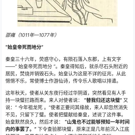
邵雍（1011年—1077年）
“始皇帝死而地分”
秦皇三十六年，荧惑守心，有陨石落入东郡，上有文字
——“ 始皇帝死而地分 ”。秦皇得知后，就杀尽石头附近的
居民，焚烧并销毁石头。始皇认为这是不详的征兆，从此
悒悒不乐，常使博士作游仙诗，传令乐人歌唱以排遣。
这年秋天，使者从关东夜行经过华阴道，突然看见有人手
持一块璧拦路而来。来人对使者说：
“替我归还这块璧”
又
说：“ 今年祖龙死 。”使者正要问其缘故，来人却忽然消失
不见，只留下了璧。使者把璧献给秦皇，述说了这件事。
始皇默然良久，然后才说：
“山鬼也不过能够预知一年时间
内的事罢了。”
下令查验那块璧，原来正是几年前沉入江底