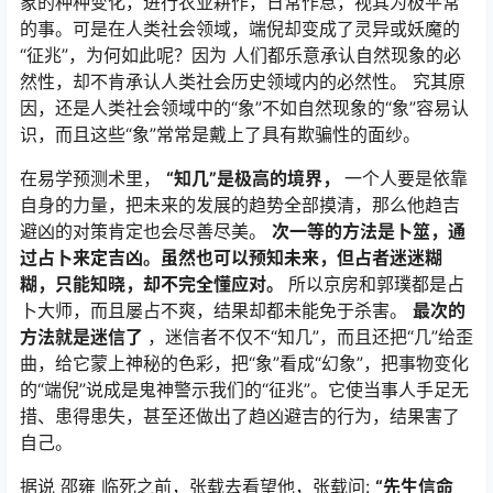
象的种种变化，进行农业耕作，日常作息，视其为极平常
的事。可是在人类社会领域，端倪却变成了灵异或妖魔的
“征兆”，为何如此呢？因为 人们都乐意承认自然现象的必
然性，却不肯承认人类社会历史领域内的必然性。 究其原
因，还是人类社会领域中的“象”不如自然现象的“象”容易认
识，而且这些“象”常常是戴上了具有欺骗性的面纱。
在易学预测术里，
“知几”是极高的境界，
一个人要是依靠
自身的力量，把未来的发展的趋势全部摸清，那么他趋吉
避凶的对策肯定也会尽善尽美。
次一等的方法是卜筮，通
过占卜来定吉凶。虽然也可以预知未来，但占者迷迷糊
糊，只能知晓，却不完全懂应对。
所以京房和郭璞都是占
卜大师，而且屡占不爽，结果却都未能免于杀害。
最次的
方法就是迷信了
，迷信者不仅不“知几”，而且还把“几”给歪
曲，给它蒙上神秘的色彩，把“象”看成“幻象”，把事物变化
的“端倪”说成是鬼神警示我们的“征兆”。它使当事人手足无
措、患得患失，甚至还做出了趋凶避吉的行为，结果害了
自己。
据说 邵雍 临死之前，张载去看望他，张载问:
“先生信命