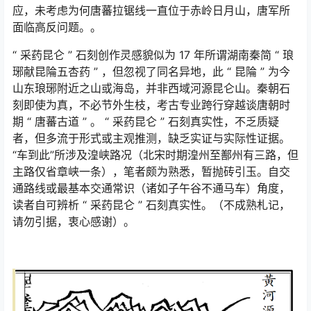
应，未考虑为何唐蕃拉锯线一直位于赤岭日月山，唐军所
面临高反问题。。
“
采药昆仑
”
石刻创作灵感貌似为
17
年所谓湖南秦简
“
琅
琊献昆陯五杏药
”
，但忽视了同名异地，此
“
昆陯
”
为今
山东琅琊附近之山或海岛，并非西域河源昆仑山。秦朝石
刻即使为真，不必节外生枝，考古专业跨行穿越谈唐朝时
期
“
唐蕃古道
”
。
“
采药昆仑
”
石刻真实性，不乏质疑
者，但多流于形式或主观推测，缺乏实证与实际性证据。
“车到此”所涉及湟峡路况（北宋时期湟州至鄯州有三路，但
主路仅省章峡一条），笔者颇为熟悉，暂抛砖引玉。自交
通路线或最基本交通常识（诸如子午谷不通马车）角度，
读者自可辨析
“
采药昆仑
”
石刻真实性。（不成熟札记，
请勿引据，衷心感谢）。