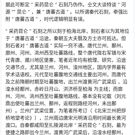
据此可断定
“
采药昆仑
”
石刻乃伪作。仝文大谈特谈
“
河
源
”“
昆仑
”
，兼
“
唐蕃古道
”
。以所谓秦代石刻，牵强比
附
“
唐蕃古道
”
，时代逻辑明显有误。
“
采药昆仑
”
石刻之所以刻于柏海北岸，刻石者以为其地位
于
“
唐蕃古道
”
沿途，秦朝五大夫翳及方士亦可抵达。但
刻石者对
“
唐蕃古道
”
实际一窍不通。唐代兰州、鄯州、
廓州、河州、洮州西至吐蕃路线，整个唐代陇右军镇与宋
代青唐、邈川地区堡寨，笔者近年均有梳理、研究，沿途
交通节点，尤其是兰州、河州、湟州地区，国内学界最有
学术话语权。元代至吐蕃腹地交通线主要出河州，而唐代
及之前隋朝时期至吐蕃腹地，出兰州渡黄河广武梁后 ，沿
湟水经鄯州，赤岭日月山、洪济桥至柏海 为主线；而廓
州、河州、洮州西至吐蕃腹地路线，基本没有记载（刘元
鼎出使吐蕃出兰州、鄯州，返程则路经河州，未出鄯
州）。兰州广武梁位置，为笔者所考订（《北宋兰州把拶
桥地望考论》），兰州周边唐宋元明清沿用时间最长黄河
渡口。自秦都咸阳至扎陵湖北岸
“
采药昆仑
”
石刻，最为
便捷之路即出今兰州，渡黄河广武梁后，沿湟水经鄯州，