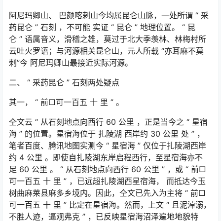
阿尼玛卿山、 巴颜喀剌山今均属昆仑山脉，一处所谓
“
采
药昆仑
”
石刻 ，不可能 实证
“
昆仑
”
地理位置。
“
昆
仑
”
语属音义，滑稽之雄，莫过于北大季羡林、林梅村所
云吐火罗语；与河源相关昆仑山，元人所载 “亦耳麻不莫
剌”今 阿尼玛卿山最接近实际河源。
二、
“
采药昆仑
”
石刻两处疑点
其一，
“
前□可一百五 十 里
”
。
仝文云
“
从石刻地点向西行
60
公里 ，正是当今之
“
星宿
海
”
的位置。星宿海位于 扎陵湖 西岸约
30
公里 处
”
，
笔者百度、腾讯地图实测今
“
星宿海
”
仅位于扎陵湖西岸
约
4
公里 。即使自扎陵湖东岸启程西行，至星宿海亦不
足
60
公里 。
“
从石刻地点向西行
60
公里
”
，或
“
前□
可一百五 十 里
”
，已远超扎陵湖西星宿海， 而抵达今玉
树曲麻莱县麻多乡境内。因此，仝文已先入为主将
“
前□
可一百五 十 里
”
比定在星宿海。然而，上文
“
且泥淖溺，
不胜人迹，逼观弗克
”
，已反映星宿海沼泽遍地地貌特