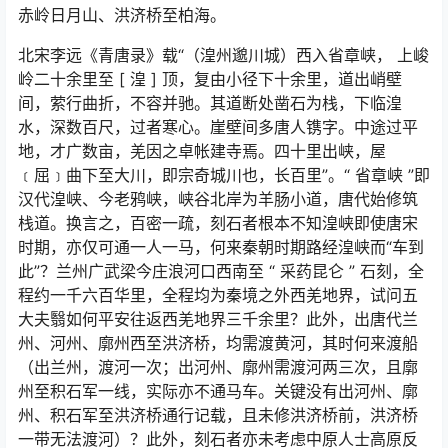
赤岭日月山、洪济桥至柏海。
北宋李远《青唐录》载“（湟州邈川城）西入省章峡， 上峻
岭二十余里至
[
湟
]
顶，复由小径下十余里，道出峭壁
间，萦行曲折，不容并驰。其道断处凿石为栈，下临湟
水，深数百尺，过者寒心。崖壁间多唐人镌字。中途过平
地，才广数亩，羌因之卓帐建寺焉。四十里出峡，屋
﹝屈﹞曲下至大川，即宗奇城川也，长百里”。“ 省章峡 ”即
汉代湟峡、今老鸦峡，峡谷北岸为羊肠小道，唐代始修筑
栈道。换言之，百密一疏，刻石者根本不知湟峡即使唐宋
时期，亦仅可通一人一马，何来秦朝时期路经湟峡而“车到
此”？兰州广武梁今庄浪河口西南至
“
采药昆仑
”
石刻，全
程约一千六百华里，全程均为秦境之外西羌地界，试问五
大夫翳如何平安往返西羌地界三千余里？此外，出唐代兰
州、河州、廓州西至洪济桥，均需渡黄河，其时何来渡船
（出兰州，渡河一次；出河州、廓州需渡河两三次，且廓
州至积石军一线，实际亦不通马车。关键没有出河州、廓
州、积石军至洪济桥通行记载，且未修洪济桥前，洪济桥
一带无法渡河）？此外，刻石者亦未考虑中原人士高原反