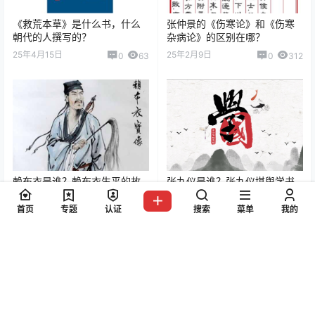
《救荒本草》是什么书，什么
张仲景的《伤寒论》和《伤寒
朝代的人撰写的？
杂病论》的区别在哪？
25年4月15日
25年2月9日
0
63
0
312
赖布衣是谁？赖布衣生平的故
张九仪是谁？张九仪堪舆学书
事及作品有哪些？
籍有哪些？
首页
专题
认证
搜索
菜单
我的
25年5月29日
25年2月1日
0
150
0
78
0 条回复
文章作者
管理员
A
M
欢迎您，新朋友，感谢参与互动！
确认修改