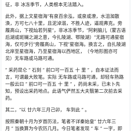
征，非 冰冻季节，人类根本无法踏入。
此外，据上文星宿海“有泉百余泓，或泉或潦，水沮洳散
涣，方可七八十里，且泥淖溺，不胜人迹，逼观弗克。旁
履高山，下视灿若列星”，非冰冻季节，“阿剌脑儿（蒙古语
后湖或斑斓之湖之意，今扎陵湖、鄂陵湖）”无路可通星宿
海，仅可步行“旁履高山，下视”星宿海。换言之，自扎陵湖
北岸至星宿海，乃至星宿海以西地区，（今地形图亦可
见）无车路或马路可通。
“
采药昆仑
”
石刻
“
前□可一百五 十 里
”
，自本证法而
言，可谓最大败笔。实际 无车路或马路可通，却轻车熟路
一般云曰
“
前□可一百五 十 里
”
，药尚未采，已未卜先
知，预设出采药地点。此语气俨然五大夫翳第二次前去采
药。
其二，“以 廿六年三月己卯， 车到此
”
。
按照秦朝十月为岁首历法，笔者不详秦始皇“ 廿六年三
月
”
当换算为今农历几月。今日笔者发现
“
车
”
一字，即