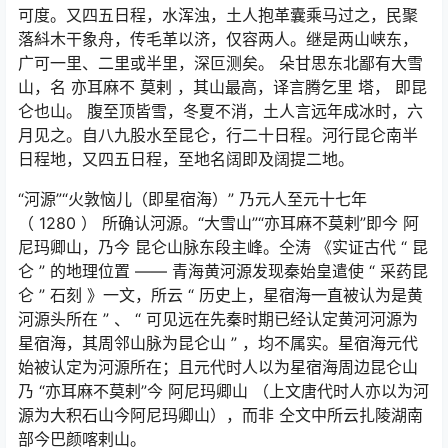
可度。又四五日程，水浑浊，土人抱革囊乘马过之，民聚
落紏木干象舟，传毛革以济，仅容两人。继是两山峡东，
广可一里、二里或半里，深叵测矣。 朵甘思东北鄙有大雪
山，名 亦耳麻不 莫剌 ，其山最高，译言腾乞里 塔， 即昆
仑也山。 腹至顶皆雪，冬夏不消，土人言远年成冰时，六
月见之。自八九股水至昆仑，行二十日程。河行昆仑南半
日程地，又四五日程，至地名阔即及阔提二地。
“河源”“火敦恼儿（即星宿海）” 乃元人至元十七年
（
1280
） 所确认河源。“大雪山”“亦耳麻不莫剌”即今 阿
尼玛卿山，乃今 昆仑山脉东段主峰。仝涛 《实证古代
“
昆
仑
”
的地理位置
——
青海黄河源发现秦始皇遣使
“
采药昆
仑
”
石刻 》一文，所云
“
历史上，星宿海一直被认为是黄
河源头所在
”
、
“
可见远在先秦时期已经认定黄河河源为
星宿海，其周邻山脉为昆仑山
”
，均不属实。星宿海元代
始被认定为河源所在；且元代时人以为星宿海周边昆仑山
乃 “亦耳麻不莫剌”今 阿尼玛卿山 （上文唐代时人亦以为河
源为大积石山今阿尼玛卿山），而非 仝文中所云扎陵湖南
部今巴颜喀剌山。