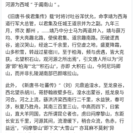
河源为西域
“
于阗南山
”
。
《旧唐书·侯君集传》载“时将讨吐谷浑伏允，命李靖为西海
道行军大总管，以君集及任城王道宗并为之副。九年三
月，师次 鄯州 ，……靖乃中分士马为两道并入，靖与薛万
均、李大亮趣北路，使侯君集、道宗趣南路。历破逻真
谷，逾汉哭山，经途二千余里，行空虚之地，盛夏降霜，
山多积雪，转战过星宿川，至于柏海，频与虏遇，皆大克
获。北望积石山，观河源之所出焉”，引文唐人所以为“河
源”即“柏海”“北”“积石山”，亦即 大积石 山，今阿尼玛卿
山，而并非扎陵湖南部巴颜喀拉山。
此外，《新唐书·吐蕃传》“（刘）元鼎逾湟水，至龙泉谷，
西北望杀胡川，哥舒翰故壁多在。湟水出蒙谷，抵龙泉与
河合。河之上流，繇洪济梁西南行二千里，水益狭，春可
涉，秋夏乃胜舟。其南三百里三山，中高而四下，曰紫
山，直大羊同国，古所谓昆仑者也，虏曰闷摩黎山，东距
长安五千里，河源其间，流澄缓下，稍合众流，色赤，行
益远”，“闷摩黎山”即下文“大雪山”“ 亦耳麻不莫剌”异