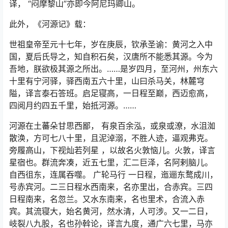
译， “闷摩黎山”亦即今阿尼玛卿山。
此外，《河源记》载：
世祖皇帝至元十七年，岁在庚辰，钦承圣谕：黄河之入中
国，夏后氏导之，知自积石矣，汉唐所不能悉其源。今为
吾地，朕欲极其源之所出。……是岁四月，至河州，州东六
十里有宁河驿，驿西南五六十里，山曰杀马关，林麓穹
隘，译言泰石答班。启足寝高，一日程至巅，西迈愈高，
四阅月约四五千里，始抵河源。……
河源在土蕃朵甘思西鄙， 有泉百余泓，或泉或潦，水沮洳
散涣，方可七八十里，且泥淖溺，不胜人迹，逼观弗克。
旁履高山，下视灿若列星 ，以故名火敦恼儿。火敦，译言
星宿也。群流奔凑，近五七里，汇二巨泽，名阿剌脑儿。
自西徂东，连属吞噬。 广轮马行 一日程，迤逦东鹜成川，
号赤宾河。二三日程水西南来，名亦里出，合赤宾。三四
日程南来，名忽兰。又水东南来，名也里术，合流入赤
宾。其流寝大，始名黄河，然水清，人可涉。又一二日，
岐裂八九股，名也孙斡论，译言九度，通广六七里，马亦