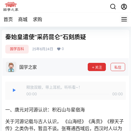
首页
商城
求购
秦始皇遣使“采药昆仑”石刻质疑
0
国学百科
25年6月24日
国学之家
关注
私信
释放双眼，带上耳机，听听看~！
00:00
00:00
一、唐元对河源认识：积石山与星宿海
关于河源记载与古人认识， 《山海经》《禹贡》《穆天子
传》之类伪书，暂且不谈。张骞通西域后，西汉时人以为