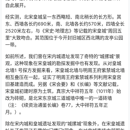
自此展开。
经实测，北宋皇城呈一东西略短、南北稍长的长方形。其
东、西墙各长约690米，南、北墙各长约570米，四墙全长
2520米左右，与《宋史·地理志》等记载的宋皇城“周回五
里”大致吻合。其范围位于今开封旧城区西北隅的龙亭公园
一带。
如前所述，我们曾在宋内城遗址发现了奇特的“城摞城”景
观，这种现象在宋皇城的勘探发掘中也有发现。从对皇城
北墙1 号探方发掘来看，宋皇城北墙与明周王府紫禁城北墙
相互叠压在一起，证实了明周王府紫禁城系列利用宋皇宫
旧基建造而成。另据《宋会要》和《长编》等文献记载，
宋皇城初建时原为土筑，真宗大中祥符五年（1011年）始
改为砖砌，是北宋东京城三道城墙中唯一的一道砖墙
（注：《续资治通鉴长编》卷77，大中祥符五年正
月。）。
除在宋内城和皇城遗址发现的“城摞城”现象外，在宋皇城遗