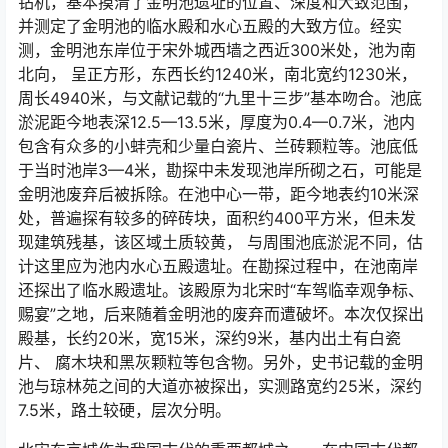
钻机，基本摸清了金明池遗址的位置、深度和大致范围，
并测定了金明池的临水殿和水心五殿的大致方位。经实
测，金明池东岸位于宋外城西墙之西近300米处，池为南
北向， 呈正方形，东西长约1240米，南北宽约1230米，
周长4940米，与文献记载的“九里十三步”基本吻合。池底
淤泥距今地表深12.5—13.5米，厚度为0.4—0.7米，池内
包含有众多的小蚌壳和少量白瓷片、兰砖颗粒等。池底低
于当时池岸3—4米，勘探中未发现池岸所砌之石，可能是
金明池废弃后被拆除。在池中心一带，距今地表约10米深
处，普遍探有较多的碎砖块，面积约400平方米，但未发
现建筑残基，该区域土质较黄， 与周围池底淤泥不同，估
计这里应为池内水心五殿遗址。在勘探过程中，在池南岸
还探出了临水殿遗址。该殿原为北宋时“车驾临幸观争标、
赐宴”之地，后来随着金明池的废弃而遭破坏。本次仅探出
殿基，长约20米，宽15米，深约9米，基内出土有白瓷
片、 腐木块和黑灰颗粒等包含物。另外，史书记载的金明
池与琼林苑之间的大道亦被探出，实测路宽约25米，深约
7.5米，路土较硬，层次分明。