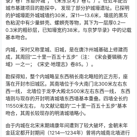
录》卷1 “东都外城”；《宋东京考》卷1。）。在近年配合
城市基建项目的勘探中， 发现了部分护城壕遗址。已探明
的护城壕距外城城墙约30米，深11—13.6米，壕底的黑灰
色粘泥中有少量蚌壳、螺蛳壳等物，其下为一层厚0.2—
0.3米的粗砂层，已知壕宽约38米，与京梦华录》中的记载
基本吻合。
内城，宋时又称里城、旧城，是在唐汴州城基础上修建而
成，其周回“二十里一百五十五步”（注：《宋会要辑稿·方
域》一之一；《宋史·地理志》卷85。）。
勘探得知，整个内城略呈东西稍长南北略短的正方形，座
落在开封市旧城区。其南墙位于今大南门北300米左右东
西一线， 北墙位于龙亭大殿北500米左右东西一线， 东西
墙则与现存的开封明清城墙东西墙基本重叠。四墙全长约
11550米左右， 与文献记载的“二十里一百五十五步”基本
吻合，其周长较现存的明清城墙略小。
由于内城在北宋末期靖康年间遭到了较大破坏，金朝末年
金廷定都开封期间（1214—1234年）曾将内城南北墙进行