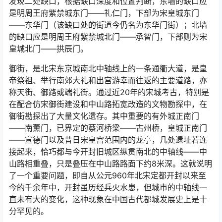
发现二处缺口，根据缺口深度和位置判断，东墙的缺口应
是明周王府紫禁城东门——礼仁门，下部为宋皇城东门
——东华门（该缺口处的街道今仍名为东华门街）；北墙
的缺口应是明周王府紫禁城北门——承智门，下部则为宋
皇城北门——拱辰门。
御街，是北宋东京城南北中轴线上的一条通衢大道，是皇
帝祭祖、举行南郊大礼和出宫游幸而往返的主要道路，亦
称天街、御路或端礼街。通过近20年的宋城考古，特别是
在配合仿宋御街建设和中山路拓宽改造的文物勘探中，在
御街勘探出了大量文化遗存。其中重要的有外城正南门
——南薰门，已界定的蔡河桥梁——古州桥，皇城正南门
——宣德门以及昔日宋皇宫范围内的龙亭，几处遗址若连
接起来，恰巧都与今开封旧城区纵贯南北的中轴线——中
山路相重叠，只是叠压在中山路路面下约8米深。这就说明
了一个重要问题，即自从公元960年北宋定都开封以来至
今的千余年中，开封虽历经兵火水患，但城市的中轴线一
直未有大的变化，这种现象在中国古代都城发展史上是十
分罕见的。