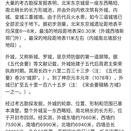
大量的考古勘探发掘表明，北宋东京城是一座东西略短、
南北稍长的长方形城池，并由外向内依次筑有外城、内
城、皇城三重城墙。由于历代兵火水患，如今三道城墙已
全部淤没于地下。据初步测量，北宋东京城遗址距地表平
均深度6—8米，最浅的地段距地表深0.30米（外城西墙新
郑门外），最深的地段距地表11米左右（内城南北墙部分
地段）。
外城，又称新城、罗城，是京师防御的第一道屏障。据
《五代会要》等文献记载，外城始建于五代后周君主柴荣
执政时期。其周长四十八里二百三十三步（注：《五代会
要》卷26“城郭”。）。到了神宗元丰元年（1078年），外
城已扩至五十里一百六十五步（注：《宋会要辑稿·方域》
一之一。）。
经过考古勘探发掘，外城的轮廓、位置、形制和范围已基
本清楚。整个外城呈一东西略短、南北稍长的长方形，位
于开封市四郊。经实测，外城东墙约7660米，西墙约
7590米，南墙约6990米，北墙约6940米，四墙总长