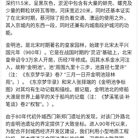
深约11.5米，呈黑灰色，淤泥中包含有大量的蚌壳、螺壳及
少量的颗粒状砖瓦等物，河床宽近20米，同时还基本证实
了在北宋时期，蔡河除了担负着交通、漕运的使用之外，
其入京城内的东西一段，同时还兼有内城南段护城河的功
能。
金明池，是北宋时期著名的皇家园林，始建于北宋太平兴
国元年（960年）。它是在战国时期的“灵沼”基础上，北宋
皇帝诏令3万余人开凿，历经7年修成。因其水系金水河注
入，故称“金明池”。池“周围九里十三步，池直径七里许”
（注：《东京梦华录》卷7 “三月一日开金明池琼林
苑”。）。《东京梦华录》和宋人张择端的《金明池争标
图》对其均有生动记载和描绘。据记载，金明池北的修船
大澳是世界上最早的关于船坞的记载（注：《梦溪笔谈·补
笔谈》卷2“权智”。）。
由于80年代初外城西门新郑门遗址的发现，对该门外路北
的金明池遗址的界定提供了大致坐标。进入90年代以来，
为配合开封城西经济开发区建设，我们利用小型地质工程