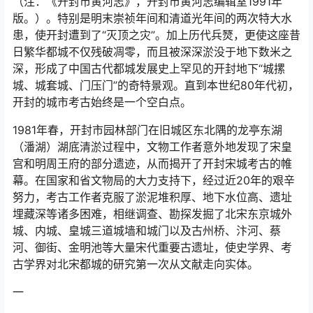
（注：《开封市黄河志》，开封市黄河志编辑室1991年
版。）。特别是明末崇祯年间和清道光年间的两次特大水
患，使开封遭到了“灭顶之灾”。加上历代兵燹，更使这座昔
日繁华都城不仅残破凋零，而且被深深淤没于地下数米之
深，形成了中国古代都城发展史上罕见的开封地下“城摞
城、城套城、门压门”的奇特景观。直到本世纪80年代初，
开封的城市考古始终是一个空白点。
1981年春，开封市园林部门在旧城区东北隅的龙亭东湖
（潘湖）湖底清淤过程中，文物工作者意外地发现了宋皇
宫和明周王府的部分遗迹，从而揭开了开封宋城考古的帷
幕。在国家和省文物局的大力支持下，经过近20年的艰辛
努力，考古工作者克服了淤泥堆积厚、地下水位高、遗址
埋藏深等诸多困难，相继调查、勘探发掘了北宋东京城外
城、内城、皇城三道城墙和城门以及古州桥、汴河、蔡
河、御街、金明池等大量宋代重要古遗址，使史学界、考
古学界对北宋都城的研究第一次从文献走向实体。
一