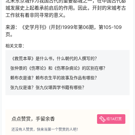
北宋东京城作为我国古代的重要都城之一，在中国古代都
城发展史上起着承前启后的作用。因此，开封的宋城考古
工作就有着非同寻常的意义。
来源：《史学月刊》(开封)1999年第06期，第105-109
页。
相关文章：
《救荒本草》是什么书，什么朝代的人撰写的？
张仲景的《伤寒论》和《伤寒杂病论》的区别在哪？
赖布衣是谁？赖布衣生平的故事及作品有哪些？
张九仪是谁？张九仪堪舆学书籍有哪些？
点点赞赏，手留余香
给TA打赏
还没有人赞赏，快来当第一个赞赏的人吧！