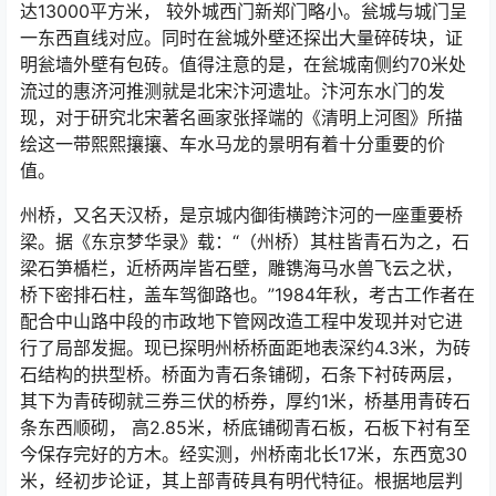
达13000平方米， 较外城西门新郑门略小。瓮城与城门呈
一东西直线对应。同时在瓮城外壁还探出大量碎砖块，证
明瓮墙外壁有包砖。值得注意的是，在瓮城南侧约70米处
流过的惠济河推测就是北宋汴河遗址。汴河东水门的发
现，对于研究北宋著名画家张择端的《清明上河图》所描
绘这一带熙熙攘攘、车水马龙的景明有着十分重要的价
值。
州桥，又名天汉桥，是京城内御街横跨汴河的一座重要桥
梁。据《东京梦华录》载：“（州桥）其柱皆青石为之，石
梁石笋楯栏，近桥两岸皆石壁，雕镌海马水兽飞云之状，
桥下密排石柱，盖车驾御路也。”1984年秋，考古工作者在
配合中山路中段的市政地下管网改造工程中发现并对它进
行了局部发掘。现已探明州桥桥面距地表深约4.3米，为砖
石结构的拱型桥。桥面为青石条铺砌，石条下衬砖两层，
其下为青砖砌就三券三伏的桥券，厚约1米，桥基用青砖石
条东西顺砌， 高2.85米，桥底铺砌青石板，石板下衬有至
今保存完好的方木。经实测，州桥南北长17米，东西宽30
米，经初步论证，其上部青砖具有明代特征。根据地层判