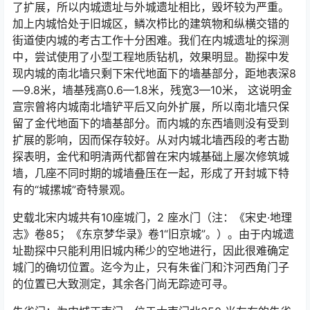
了扩展，所以内城遗址与外城遗址相比，毁坏较为严重。
加上内城恰处于旧城区，鳞次栉比的建筑物和纵横交错的
街道使内城的考古工作十分困难。我们在内城遗址的探测
中，尝试使用了小型工程地质钻机，效果明显。勘探中发
现内城的南北墙只剩下宋代地面下的墙基部分，距地表深8
—9.8米，墙基残高0.6—1.8米，残宽3—10米， 这说明金
宣宗曾将内城南北墙铲平后又向外扩展，所以南北墙只保
留了金代地面下的墙基部分。而内城的东西墙则没有受到
扩展的影响，因而保存较好。从对内城北墙西段的考古勘
探表明，金代和明清两代都曾在宋内城基础上屡次修筑城
墙，几座不同时期的城墙叠压在一起，形成了开封城下特
有的“城摞城”奇特景观。
史载北宋内城共有10座城门，2 座水门（注：《宋史·地理
志》卷85；《东京梦华录》卷1“旧京城”。）。由于内城遗
址勘探中只能利用旧城内稀少的空地进行，因此很难确定
城门的确切位置。迄今为止，只有朱雀门和汴河西角门子
的位置已大致测定，其余各门尚无踪迹可寻。