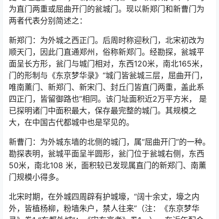
为直门两重或屈曲开门的瓮城门。现以新郑门和新曹门为
两者代表分别简述之：
新郑门：为外城之西正门。后周时称迎秋门，北宋初改为
顺天门，因此门直通郑州，俗称新郑门。经勘探，瓮城平
面呈长方形，瓮门与城门相对，东西120米，南北165米，
门的形制与《东京梦华录》“城门皆瓮城三层，屈曲开门，
唯南薰门、新郑门、新宋门、封丘门皆直门两重，盖此系
四正门，皆留御路也”相同。该门址面积近2万平方米， 是
已探明诸门中面积最大，保存最完整的城门。其规模之
大，在中国古代都城中也是罕见的。
新曹门：为外城东墙的北侧的城门，属“屈曲开门”的一种。
勘探表明，瓮城平面呈半圆形，瓮门位于瓮城右侧，东西
50米，南北108 米，面积较已发现属直门的新郑门、南薰
门规模小得多。
北宋时期，在外城四周辟有护城壕，“阔十余丈，壕之内
外，皆植杨柳，粉墙朱户，禁人往来”（注：《东京梦华