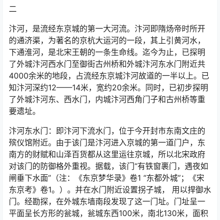
二
汴河，是流经东京城的第一大河流。汴河即隋炀帝时所开
的通济渠，为著名的京杭大运河的一段，其上引黄河水，
下通淮河，是北宋王朝的一条生命线。迄今为止，已探明
了外城汴河西水门至御街古州桥和外城汴河东水门附近共
4000余米的地段，占流经东京城汴河故道的一半以上。已
知汴河深约12——14米，宽约20余米。同时，已初步探明
了外城汴河东、西水门，内城汴河西角门子和古州桥等重
要遗址。
汴河东水门：即汴河下流水门，位于今开封市东南文庄的
殡仪馆附近。由于该门是汴河进入京城的第一道门户，东
南方的财赋和山泽百货都从这里运往京城，所以北宋政府
对该门的防御格外重视。据载，该门“有铁窗裹门，遇夜如
闸垂下水面”（注：《东京梦华录》卷1 “东都外城”；《宋
东京考》卷1。）。并在水门附近设置拐子城， 用以捍御水
门。经勘探，在外城东墙南段发现了这一门址。门址呈一
平面呈长方形的瓮城，瓮城东西100米，南北130米，面积