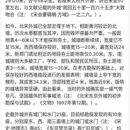
29120米，合今58华里。若按宋太府尺计算，折合宋里50
里左右，与文献记载的外城“周回五十里一百六十五步”大致
吻合（注：《宋会要辑稿·方域》一之二六。）。
如今，北宋外城已全部淤埋于地下。相距黄河较近的北
墙，历次水患都首当其冲，因而毁坏得最为严重。一般距
地表4—6米以下才能探到夯土，城墙断断续续，宽度已不
足15米。而西墙保存较好，城墙宽15—20米，最宽处达24
米，新郑门遗址附近的地段夯土距地表仅0.30米。东、南
城墙则大多被工厂、学校、部队和居民区所压，夯土距地
表3—5米，城墙宽度15—20米。在考古勘探的基础上，对
保存较好的西墙南段进行的发掘表明：城墙呈上窄下宽的
梯形，其底宽34.2米，顶部残宽近4 米，残高近9米，版筑
的城墙异常坚硬。由此看来， 当时的外城确实是一座气势
非凡、坚固雄伟的军事城池（注：《北宋东京外城的初步
勘探与试掘》，《文物》1992年第12期。）。
史载外城共有城门和水门21座，目前经勘探发现的有10余
座，分别是东、西、南三面墙上的城门或水门（注：《宋
史·地理志》卷85；《东京梦华录》卷1“旧京城”。）， 均