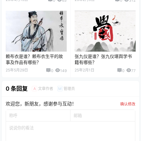
0
63
0
312
赖布衣是谁？赖布衣生平的故
张九仪是谁？张九仪堪舆学书
事及作品有哪些？
籍有哪些？
25年5月29日
25年2月1日
0
149
0
77
0 条回复
文章作者
管理员
A
M
欢迎您，新朋友，感谢参与互动！
确认修改