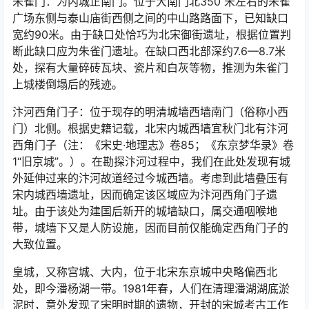
朱雀门：为内城正南门。位于大南门北350 米左右的朱雀
广场东侧与泰山庙街西侧之间的中山路路面下，已知缺口
宽约90米。由于缺口处恰巧为北宋御街遗址，根据位置判
断此缺口应为朱雀门遗址。在缺口西北部深约7.6—8.7米
处，探有大量碎砖瓦块、瓷片和白灰等物，推测为朱雀门
上城楼倒塌后的残迹。
汴河西角门子：位于现存的明清城墙西墙南门（俗称小西
门）北侧。根据史籍记载，北宋内城西墙宜秋门北有汴河
西角门子（注：《宋史·地理志》卷85；《东京梦华录》卷
1“旧京城”。）。在勘探汴河过程中，我们在此处发现有城
外延伸过来的汴河故道经过今城西墙。考虑到此墙叠压有
宋内城西墙遗址，因而确定该区域应为汴河西角门子遗
址。由于该处为建国后新开的城墙缺口，属交通咽喉地
带，城墙下又是人防设施，因而目前仅能确定西角门子的
大致位置。
皇城，又称宫城、大内，位于北宋东京城中央略偏西北
处，即今潘杨湖一带。1981年春，人们在清理潘湖湖底淤
泥时，意外发现了宋明时期的遗物，开封的宋城考古工作