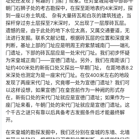
址处还发现了有趣的“门摞门”现象。在对皇城南墙中部即午
朝门石狮子处的考古勘探中，在探至距地表约4米深时，探
到一座以夯土筑成、 杂有大量砖瓦和白灰的建筑残迹，当
探杆穿过夯土层探至7米深时， 又出现了一层厚砖瓦层。
遗憾的是，由于此处的地下水位太高，又属交通要道，无
法进行发掘。联系文献记载，根据砖瓦层的位置和深度来
判断，基址上部的门址应是明周王府紫禁城南门——端礼
门遗址，下部的砖瓦层应是一处宋代门址。我们初步怀疑
为宋皇城正南门——宣德门遗址。另外，我们在南距该门
址约400米处的新街口处又探出一早期门址， 在距地表8.2
米深处也测定为是一座宋代门址。在仅400米左右的地段
发现了两座宋代门址，究竟哪一处为宣德门遗址？我们可
以这样设想，如果宣德门在皇宫前作为一种阙的形式存
在，新街口处的宋代门址就应是宣德门遗址；如果作为一
座门址来看，午朝门处的宋代门址就应是宣德门遗址。这
个千古之谜只有靠以后具备考古发掘条件后才能最终解
开。
在宋皇城的勘探发掘中，我们还分别在皇城的东墙、北墙