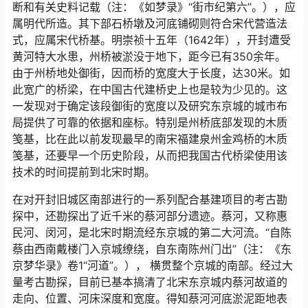
断和有关史料记载（注：《如梦录》“街市纪第六”。），应
属明代所造。其下部石桥墩及河底铺砌则符合宋代营造法
式，应属宋代桥基。明崇祯十五年（1642年），开封遭受
黄河特大水患，州桥被淤没于地下，距今已有350余年。
由于州桥地处御街，因而桥的宽度大于长度，达30米。如
此宽广的桥梁，在中国古代建桥史上也是较为少见的。这
一发现对于确定该段御街的宽度以及研究东京城的城市布
局提供了可靠的依据和座标。特别是州桥底部发现的木质
笺基，比在此以前发现最早的南宋福建泉州金鸡桥的木质
笺基，还要早一个历史阶段，从而把我国古代桥梁使用该
技术的时间提前到北宋时期。
在对开封旧城区南部进行的一系列配合基建项目的考古勘
探中，还勘探出了近千米的蔡河部分遗迹。蔡河，又称惠
民河、闵河，是北宋时期流经东京城的第二大河流。“自陈
蔡由西南戴楼门入京城缭绕，自东南陈州门出”（注：《东
京梦华录》卷1“河道”。）， 横贯整个京城的南部。经过大
量考古勘探，目前已基本搞清了北宋东京城内蔡河故道的
走向、位置、河床深度和宽度。得知蔡河河底淤泥距地表