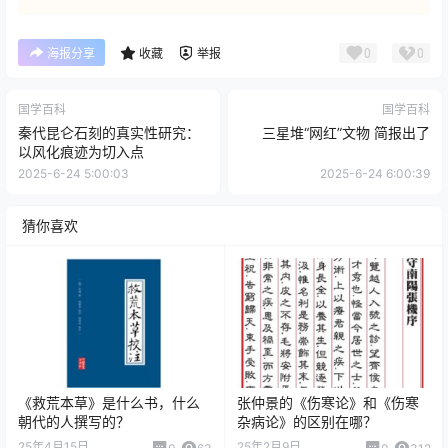
0
0
海报分享
收藏
举报
国学百科
国学百科
秦代昆仑石刻的真实性研究：
三星堆“网红”文物 简报出了
以风化痕迹为切入点
2025-6-24 5:00:03
2025-6-24 6:00:39
猜你喜欢
《救荒本草》是什么书，什么
张仲景的《伤寒论》和《伤寒
朝代的人撰写的？
杂病论》的区别在哪？
25年4月15日
25年2月9日