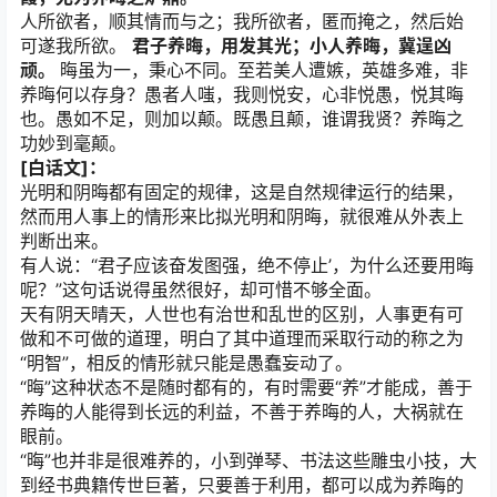
人所欲者，顺其情而与之；我所欲者，匿而掩之，然后始
可遂我所欲。
君子养晦，用发其光；小人养晦，冀逞凶
顽。
晦虽为一，秉心不同。至若美人遭嫉，英雄多难，非
养晦何以存身？愚者人嗤，我则悦安，心非悦愚，悦其晦
也。愚如不足，则加以颠。既愚且颠，谁谓我贤？养晦之
功妙到毫颠。
[白话文]：
光明和阴晦都有固定的规律，这是自然规律运行的结果，
然而用人事上的情形来比拟光明和阴晦，就很难从外表上
判断出来。
有人说：“君子应该奋发图强，绝不停止’，为什么还要用晦
呢？”这句话说得虽然很好，却可惜不够全面。
天有阴天晴天，人世也有治世和乱世的区别，人事更有可
做和不可做的道理，明白了其中道理而采取行动的称之为
“明智”，相反的情形就只能是愚蠢妄动了。
“晦”这种状态不是随时都有的，有时需要“养”才能成，善于
养晦的人能得到长远的利益，不善于养晦的人，大祸就在
眼前。
“晦”也并非是很难养的，小到弹琴、书法这些雕虫小技，大
到经书典籍传世巨著，只要善于利用，都可以成为养晦的