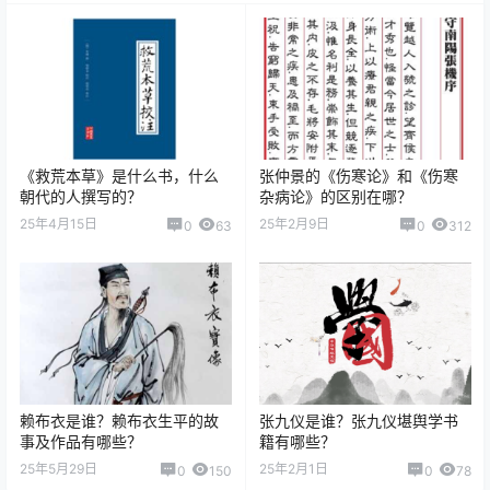
《救荒本草》是什么书，什么
张仲景的《伤寒论》和《伤寒
朝代的人撰写的？
杂病论》的区别在哪？
25年4月15日
25年2月9日
0
63
0
312
赖布衣是谁？赖布衣生平的故
张九仪是谁？张九仪堪舆学书
事及作品有哪些？
籍有哪些？
25年5月29日
25年2月1日
0
150
0
78