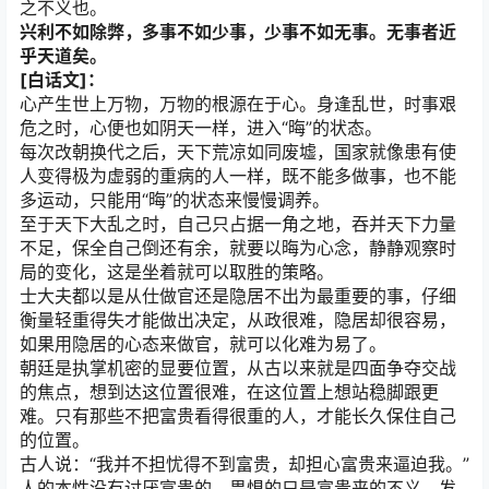
之不义也。
兴利不如除弊，多事不如少事，少事不如无事。无事者近
乎天道矣。
[白话文]：
心产生世上万物，万物的根源在于心。身逢乱世，时事艰
危之时，心便也如阴天一样，进入“晦”的状态。
每次改朝换代之后，天下荒凉如同废墟，国家就像患有使
人变得极为虚弱的重病的人一样，既不能多做事，也不能
多运动，只能用“晦”的状态来慢慢调养。
至于天下大乱之时，自己只占据一角之地，吞并天下力量
不足，保全自己倒还有余，就要以晦为心念，静静观察时
局的变化，这是坐着就可以取胜的策略。
士大夫都以是从仕做官还是隐居不出为最重要的事，仔细
衡量轻重得失才能做出决定，从政很难，隐居却很容易，
如果用隐居的心态来做官，就可以化难为易了。
朝廷是执掌机密的显要位置，从古以来就是四面争夺交战
的焦点，想到达这位置很难，在这位置上想站稳脚跟更
难。只有那些不把富贵看得很重的人，才能长久保住自己
的位置。
古人说：“我并不担忧得不到富贵，却担心富贵来逼迫我。”
人的本性没有讨厌富贵的，畏惧的只是富贵来的不义。发