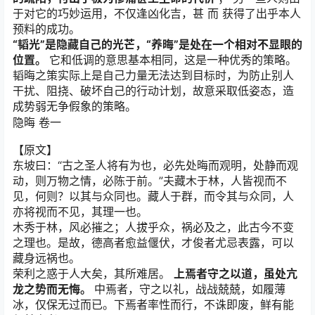
于对它的巧妙运用，不仅逢凶化吉，甚 而 获得了出乎本人
预料的成功。
“韬光”是隐藏自己的光芒，“养晦”是处在一个相对不显眼的
位置。
它和低调的意思基本相同，这是一种优秀的策略。
韬晦之策实际上是自己力量无法达到目标时，为防止别人
干扰、阻挠、破坏自己的行动计划，故意采取低姿态，造
成势弱无争假象的策略。
隐晦 卷一
【原文】
东坡曰：“古之圣人将有为也，必先处晦而观明，处静而观
动，则万物之情，必陈于前。”夫藏木于林，人皆视而不
见，何则？以其与众同也。藏人于群，而令其与众同，人
亦将视而不见，其理一也。
木秀于林，风必摧之；人拔乎众，祸必及之，此古今不变
之理也。是故，德高者愈益偃伏，才俊者尤忌表露，可以
藏身远祸也。
荣利之惑于人大矣，其所难居。
上焉者守之以道，虽处亢
龙之势而无悔。
中焉者，守之以礼，战战兢兢，如履薄
冰，仅保无过而已。下焉者率性而行，不诛即废，鲜有能