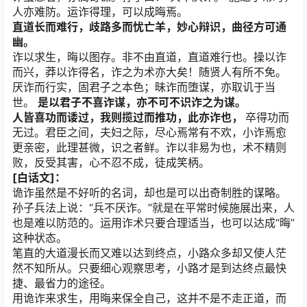
人亦难防。运诈得理，可以成晦焉。
直道长而难行，歧路多而忧亡羊，妙心辩识，曲径方可通
幽。
诈以求生，晦以图存。非不由直道，直道难行也。操以诈
而兴，莽以诈得名，诈之为术亦大矣！随贤人有所不免。
厌诈而行实，固君子之本色；昧诈而堕谋，亦取讥于当
世。
是以君子不喜诈谋，亦不可不识诈之为谋。
人皆喜功而诿过，我则揽过而推功，此亦诈也，
卒得功而
无过。君臣之间，夫妇之际，尽心焉常有不欢，小诈焉愈
更亲密，此理甚微，识之者鲜。诈以非易为也，术不精则
败，反受其害，心不忍不成，徒成笑柄。
[白话文]：
诡诈虽然是不好听的名词，却也是可以出奇制胜的谋略。
孙子兵法上说：“兵不厌诈。”就是在平常时候施展出来，人
也是难以防范的。运用诈术只要合理适当，也可以达成“晦”
这种状态。
笔直的大道漫长而又难以达到终点，小路众多却又使人茫
然不知所从。只要细心观察思考，小路才是到达终点最快
捷、最省力的途径。
用诡诈来求生，用晦来保全自己，这并不是不走正道，而