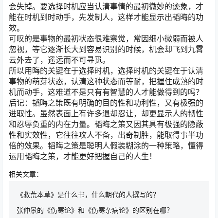
会失掉。要选择时机应当认清事情的最初微妙的迹象，才
能在时机到时动手，先发制人，这样才能显示出韬晦的功
效。
可叹的是事物的最初状态很难察觉，常因细小微弱而被人
忽视，等它逐渐长大到容易识别的时候，机会却飞到九霄
云外去了，遥远而不可寻觅。
所以用晦的关键在于选择时机，选择时机的关键在于认清
事物的萌芽状态，认清这种状态而等耐，把握住成熟的时
机而动手，这难道不是只有有智慧的人才能做得到的吗？
后记：韬晦之策既有明确的目的性和功利性，又有极强的
进取性。虽然表面上有许多退却忍让，却更显示人的韧性
和忍辱负重的内在力量。韬晦之策又因其具有极强的隐蔽
性和实效性，它往往攻人不备，出奇制胜，能取得事半功
倍的效果。韬晦之策是聪明人假装糊涂的一种策略，懂得
运用韬晦之策，才能更好把握自己的人生！
相关文章：
《救荒本草》是什么书，什么朝代的人撰写的？
张仲景的《伤寒论》和《伤寒杂病论》的区别在哪？