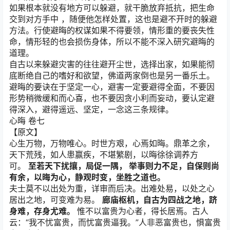
如果根本就没有地方可以躲避，就干脆放弃抵抗，把生命
交到对方手中 ，随便他怎样处置，这也是避不开时的躲避
方法。行使避晦的权谋如果不得要领，情形重的要丧失性
命，情形轻的也会损伤身体，所以不能不深入研究避晦的
道理。
自古以来躲避灾害的往往避开尘世，选择出家，如果能彻
底断绝自己的嗜好和欲望，佛道两家倒也是另一番乐土。
避晦的要诀在于坚定一心，避害一定要避得全面，不要因
形势稍微缓和而心喜，也不要因贪小利而妄动，要认定避
得深入，避得遥远、坚定，一念这三条规律。
心晦 卷七
【原文】
心生万物，万物唯心。时世方艰，心焉如晦。鼎革之余，
天下荒残，如人患赢疾，不堪繁剧，以晦徐徐调养方
可。
至若天下扰攘，局促一隅，
举事则力不足，自保则尚
有余，以晦为心，静观时变，坐胜之道也。
夫士莫不以出处为重，详审而后决。出难处易，以处之心
居出之地，可变难为易。
廊庙枢机，自古为四战之地，跻
身难，存身尤难。
惟不以富贵为心者，得长居焉。古人
云：“我不忧富贵，而忧富贵逼我。”人非恶富贵也，惧富贵