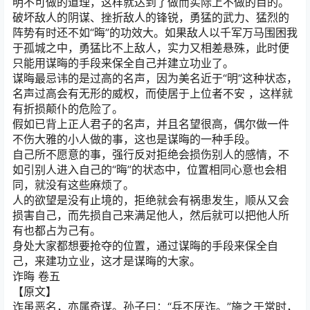
明不可做的道理，这样就达到了做而实际上不做的目的。
破坏敌人的阴谋、挫折敌人的锋锐，勇猛的武力、猛烈的
阵势有时还不如“晦”的功效大。如果敌人以千军万马围困我
于孤城之中，勇猛比不上敌人，实力又相差悬殊，此时便
只能用谋晦的手段来保全自己并建立功业了。
谋晦最忌讳的是过高的名声，因为美名近于“明”这种状态，
名声过高会有无形的威权，而使居于上位者不安 ，这样就
有折损颠仆的危险了。
假如已背上正人君子的名声，并且名望很高，偶尔做一件
不伤大雅的小人做的事，这也是谋晦的一种手段。
自己所不愿意的事，强行反对拒绝会损伤别人的感情，不
如引别人进入自己的“晦”的状态中，位置相同心意也会相
同，就没有这些麻烦了。
人的欲望是没有止境的，拒绝就会有祸患发生，顺从又会
损害自己，而先损自己来满足他人，然后就可以把他人所
有也都占为己有。
身处大家都想要抢夺的位置，通过谋晦的手段来保全自
己，来建功立业，这才是谋晦的大家。
诈晦 卷五
【原文】
诈虽恶名，亦属奇谋。孙子曰：“兵不厌诈。”施之于常时，