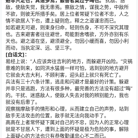
避非只走也，其道多焉，最善者莫过于晦也。
扰敌、惑
敌，使敌失觉，我无患焉。察敌之情，谋我之势，中敌所
不欲，则彼无所措手矣。居上位者常疑下位者不忠，人之
情不欲居人下也，遭上疑则危，释之之道谨忠而已。
如若避无可避，则束身归命，轻则伤身，不可不深究其理
也。古来避害者往往避世，苟能割舍嗜欲，方外亦别有乐
天也。避之道在坚，避须避全，勿因小缓而喜，勿因小利
而动，当执定深、远、坚三字。
[白话文]：
易经上说：“人应该奔往吉利的地方，而躲避开凶险。”灾祸
患难的到来，如同洪水猛兽一样可怕，逃到别的地方避开
它就会大吉大利，不顾利害，迎头赶上就只有死亡了。
兵法有三十六条计策，逃走和闪避才是最好的计策。躲避
并非只是逃跑，方法有很多种，最完善的方法没有超过“晦”
的。干扰、迷惑敌人，使敌人失去对我的辨别能力，我也
就没有后患了。
观察揣摩敌手的情形和心理，从而建立自己的声势，站到
敌手无法攻击的位置，敌手就无法向我动手了。
高高在上者常怀疑下属对自己的不忠，因为人的正常心理
就是不甘居人下，遭到上面的怀疑是极为危险的事，解除
上面疑心的方法也只有恭敬勤谨忠心不二而已。