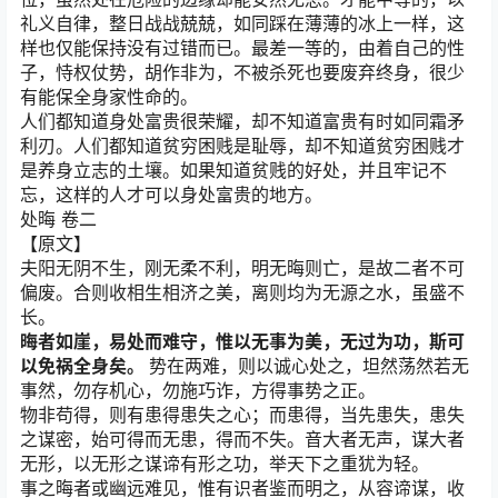
礼义自律，整日战战兢兢，如同踩在薄薄的冰上一样，这
样也仅能保持没有过错而已。最差一等的，由着自己的性
子，恃权仗势，胡作非为，不被杀死也要废弃终身，很少
有能保全身家性命的。
人们都知道身处富贵很荣耀，却不知道富贵有时如同霜矛
利刃。人们都知道贫穷困贱是耻辱，却不知道贫穷困贱才
是养身立志的土壤。如果知道贫贱的好处，并且牢记不
忘，这样的人才可以身处富贵的地方。
处晦 卷二
【原文】
夫阳无阴不生，刚无柔不利，明无晦则亡，是故二者不可
偏废。合则收相生相济之美，离则均为无源之水，虽盛不
长。
晦者如崖，易处而难守，惟以无事为美，无过为功，斯可
以免祸全身矣。
势在两难，则以诚心处之，坦然荡然若无
事然，勿存机心，勿施巧诈，方得事势之正。
物非苟得，则有患得患失之心；而患得，当先患失，患失
之谋密，始可得而无患，得而不失。音大者无声，谋大者
无形，以无形之谋谛有形之功，举天下之重犹为轻。
事之晦者或幽远难见，惟有识者鉴而明之，从容谛谋，收