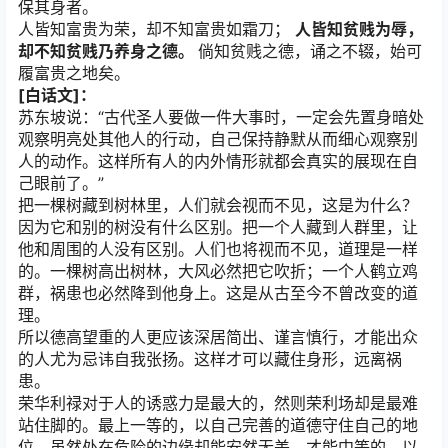
保其身者。
人皆知富贵为荣，却不知富贵如霜刀；
人皆知贫贱为辱，
却不知贫贱乃养身之德。
倘知贫贱之德，诵之不辍，始可
履富贵之地矣。
[白话文]：
苏东坡说：“古代圣人要做一件大事时，一定会先置身暗处
观察明亮处其他人的行动，自己保持静默从而细心观察别
人的动作。这样所有人的内外情形就都会真实的展现在自
己眼前了。”
把一棵树藏到树林里，人们就会视而不见，这是为什么？
因为它和别的树没有什么区别。把一个人藏到人群里，让
他和周围的人没有区别。人们也将视而不见，道理是一样
的。一棵树高出树林，大风必然把它吹折；一个人鹤立鸡
群，祸患也必然降到他身上。这是从古至今不曾改变的道
理。
所以德高望重的人更应该深居简出、谨言慎行，才能出众
的人尤为忌讳自我张扬。这样才可以藏住身形，远离祸
患。
荣华利禄对于人的诱惑力是最大的，然则荣利场却是最难
站住脚的。最上一等的，以自己完善的道德守住自己的地
位，虽然处在危险的边缘却能安然无恙。才能中等的，以