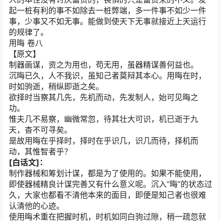
起一桩有利的事不如除去一桩弊端，多一件事不如少一件
事，少事又不如无事。能做到使天下无事就接近上天运行
的规律了。
用晦 卷八
【原文】
制器画谋，资之为用也，苟无用，虽器精谋善何益也。
沉晦已久，人不我识，虽知己者莫辩其本心。用晦在时，
时如驹逝，稍纵即逝之矣。
欲择时当察其几先，先机而动，先发制人，始可见晦之
功。
惟夫几不易察，幽微常忽，待其壮大可识，机已逝于九
天，杳不可寻矣。
是故用晦在乎择时，择时在乎识几，识几而待，择机而
动，其惟智者乎？
[白话文]：
制作器械和筹划计谋，都是为了使用的。如果不能使用，
即使器械精良计谋完善又有什么意义呢。沉入“晦”的状态过
久，大家也都看不清他本来的面目，即便是知己者也很难
认清他的心迹。
使用晦术重在把握时机，时机如同白驹过隙，稍一疏忽就