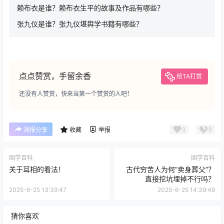
赖布衣是谁？赖布衣生平的故事及作品有哪些？
张九仪是谁？张九仪堪舆学书籍有哪些？
点点赞赏，手留余香
给TA打赏
还没有人赞赏，快来当第一个赞赏的人吧！
0
0
海报分享
收藏
举报
国学百科
国学百科
关于耳相的看法！
古代穷苦人为何“卖身葬父”？
直接挖坑埋掉不行吗？
2025-6-25 13:39:47
2025-6-25 14:39:49
猜你喜欢