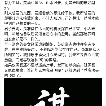
有力工具。美酒和醉乡、山水风景，更是养晦的最好鼎
炉。
别人想要的东西，要顺着他的想法给予他。我所想要的，
却要想办法掩藏起来，不让人知道自己的想法，然后才能
得到自己想要的一切。
君子养晦，是准备在适当的时机发挥自己才智；小人养
晦，却是准备以后发泄自己心中的怨毒，虽然都是养晦，
出发点却是不一样的。
至于漂亮的美女经常遭到嫉妒，英雄豪杰也往往多灾多
难，在灾难临头时 ，不养晦怎能保存住自己。愚蠢是众人
所嘲笑的，我则乐于承受并心安理得，我也不是真心喜欢
愚蠢，而是喜欢这种“晦”的谋略。
如果仅愚蠢还不足以迷惑对手，就再加以疯癫。既愚蠢，
又疯疯癫癫，谁还能认为我贤明呢？这就达到了养晦功夫
的顶端了。