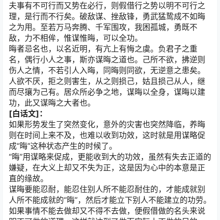
夫事有不可行而又势在必行，则假借行之势以明不可行之
理，是行而不行矣。破敌谋、挫敌锋，勇武猛鸷成不如晦
之为用。至若万马奔腾、千军围攻，我困孤城，勇既不
敌，力不相侔，惟谋惟晦，可以全功。
晦者忌名也，以名近明，有亢上有悔之虞。负君子之重
名，偶行小人之事，斯亦谋晦之道也。己所不欲，拂逆则
伤人之情，不若引人入晦，同晦则同欲，无逆意之患矣。
人欲不厌，拒之则害生，从之则损己，姑且损己从人，继
而尽攘为己有。居众所必争之地，谋晦以全身，谋晦以建
功，此又谋晦之大者也。
[白话文]：
如果形势发生了突然变化，意外的灾害也突然降临，养晦
则在时间上来不及，也难以收到功效，这时就是用谋略促
成“晦”这种状态产生的时候了。
“晦”用谋略来促成，更能收到大的功效，虽然有失去正道的
嫌疑，在大义上却又不失为正，这是因为心中的本意是正
直的缘故。
谋晦要能忍耐，能忍住别人所不能忍耐住的，才能成就别
人所不能成就的“晦”，然后才能立下别人不能建立的功劳。
如果事情不能去做却又不得不去做，便假借做的名头来说