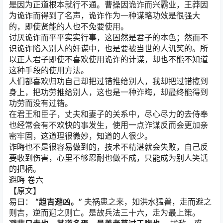
是因为正道根本就行不通。曹操因诡诈而兴霸业，王莽因
为诡诈而得到了名声，诡诈作为一种谋略功效是很强大
的，即使贤能的人也不免要使用。
讨厌诡诈而平平实实行事，这固然是君子的本色；然而不
识诡诈陷入别人的奸谋中，也是要被当世的人讥笑的。所
以正人君子即使不喜欢使用诡诈的计谋，却也不能不知道
这种手段的使用方法。
人们都喜欢归功自己却把过错推给别人，我却把过错揽到
身上，把功劳推给别人，这也是一种诈晦，却最终能得到
功劳而没有过错。
在君王和臣子，丈夫和妻子的关系中，尽心尽力的去侍奉
也经常会有不欢快的事发生，使用一点诈谋反而会更加亲
密牢固，这道理很微妙，知道的人很少。
诈晦也不是很容易做到的，技术不精湛就会失败，自己反
要收到伤害，心里不够忍耐也做不成，只能成为别人笑话
的把柄。
避晦 卷六
【原文】
易曰：
“趋吉避凶。”
夫祸患之来，如洪水猛兽，走而避之
则吉，逆而迎之则亡。是故兵法三十六，走为最上策。