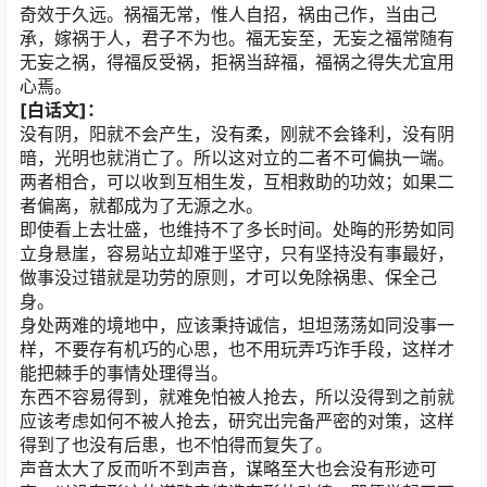
奇效于久远。祸福无常，惟人自招，祸由己作，当由己
承，嫁祸于人，君子不为也。福无妄至，无妄之福常随有
无妄之祸，得福反受祸，拒祸当辞福，福祸之得失尤宜用
心焉。
[白话文]：
没有阴，阳就不会产生，没有柔，刚就不会锋利，没有阴
暗，光明也就消亡了。所以这对立的二者不可偏执一端。
两者相合，可以收到互相生发，互相救助的功效；如果二
者偏离，就都成为了无源之水。
即使看上去壮盛，也维持不了多长时间。处晦的形势如同
立身悬崖，容易站立却难于坚守，只有坚持没有事最好，
做事没过错就是功劳的原则，才可以免除祸患、保全己
身。
身处两难的境地中，应该秉持诚信，坦坦荡荡如同没事一
样，不要存有机巧的心思，也不用玩弄巧诈手段，这样才
能把棘手的事情处理得当。
东西不容易得到，就难免怕被人抢去，所以没得到之前就
应该考虑如何不被人抢去，研究出完备严密的对策，这样
得到了也没有后患，也不怕得而复失了。
声音太大了反而听不到声音，谋略至大也会没有形迹可