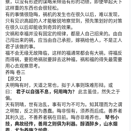
察，以没有形迹的谋略来缔造有形的功绩，即便举起天下
这样重的东西也会很轻松。
有的事情很隐晦，祸机的发生也在很久以后，难以发现，
只有见识高超的人才能敏锐地察觉到，预先策划好的对策
在很久以后却能收到奇异的效果。
灾祸和幸福并没有固定的规律，都是人自己招来的。由自
己闯出来的祸，应当由自己承担，嫁祸给他人，不是正人
君子该做的事。
福不会无缘无故降临，这样的福通常都会有大祸，得福反
而得祸，要拒绝祸就要辞去这种福，祸和福的得失最需要
用心去观察思考。
养晦 卷三
【原文】
夫明晦有时，天道之常也，拟于人事则珠难形辩。或
曰：
君子以自强不息，何用晦为？
此言虽佳，然失之于
偏。
天有阴晴，世有治乱，事有可为不可为。知其理而为之谓
之明智，反之则为愚蠢。晦非恒有，须养而后成。善养者
其利久远，不善养者祸在目前。晦亦非难养也，
琴书小
技，典故经传，善用之则俱为利器。醇酒醉乡，山水烟
霞，尤为养晦之炉鼎。