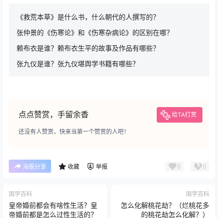
《救荒本草》是什么书，什么朝代的人撰写的？
张仲景的《伤寒论》和《伤寒杂病论》的区别在哪？
赖布衣是谁？赖布衣生平的故事及作品有哪些？
张九仪是谁？张九仪堪舆学书籍有哪些？
点点赞赏，手留余香
给TA打赏
还没有人赞赏，快来当第一个赞赏的人吧！
0
0
海报分享
收藏
举报
国学百科
国学百科
皇帝婚前都会有啥性生活？皇
怎么化解桃花劫？（烂桃花多
帝婚前都是怎么过性生活的？
的桃花劫怎么化解？）