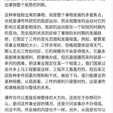
出事物整个局势的判断。
这种单独取出来的事物，就是整个事物发展的矛盾焦点，
也就是课传所研究的局部运动，而全局整体的运动对它的
影响又是紧密相连的。局部的运动是在—个较短的时期内
的变动。而全局的状态则反映了事物较长时期的发展趋
势，它限定了三传的变化范围和发展程度。例如，要算某
项事业规模的大小，三传非常好，但格局整体显得无气，
那么无论三传如何好，它的规模也不会变得很大，它最多
是能够发展顺利，把事情办成，但后面接踵而来的就是一
系列的困难，把该事业限定在某一个程度上，我们国家过
去许多上马工程都是这样，工程开工轰轰烈烈，但后来又
因各种条件因素的限制和干扰，被迫下马，或只能建设到
某种规模，从局部看，三传的顺利只是暂时的，这是课传
和课格局部与整体的关系。
课传也可以直接反映整体的大方向，这就在于你想问什
么，是问这件事全部的情况，还是只问该事办不办得成。
问法不同，所反映的内容也不一样。另外，从局部也可以