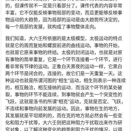
的，但课传就不一定是只看部分了。课传代表的内容非常
丰富，它不仅能反映事物局部的变动，而且更能够反映事
物运动的大趋势，因为局部的运动是由大趋势所决定的，
每一个局部的发展，就构成了事物整体走向。
我们知道，大六壬所依据的是太极模型，太极运动的特点
就是它的周而复始和螺旋前进的曲线运动。事物的开始，
也就是它原来事物的终结。太极的封闭运动，也就是对原
有事物的简单重复，它是一个环节连接着一个环节，进行
着非常有节律的运动。正象白天黑夜的运动一样，它黑白
两个环节是闭合的，连接的，故它们是一天重复一天。这
种运动也就是所谓河图的“相生”运动，相生则表示一种连续
的，相互融洽，相互接纳的运动．而当这个环节的某处破
裂，事物的环节不能连续，到事物就会产生一个突变性的
飞跃，这就是洛书的所谓“相克“运动，克就是否定、飞跃，
不连续和事物向前发展的运动。因此，事物在生的地方，
其发展就是平坦顺利的，而在克的地方就必然会有一些变
化和阻力干扰等，大六壬则把这种阻力干扰取出来作为研
究对象，以了解这种变化的趋势和阻力干扰的情况，以得