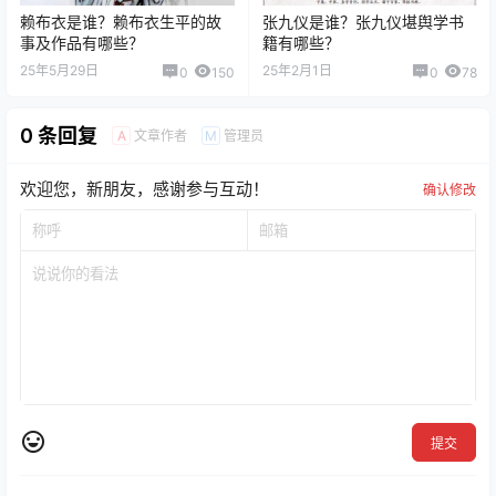
赖布衣是谁？赖布衣生平的故
张九仪是谁？张九仪堪舆学书
事及作品有哪些？
籍有哪些？
25年5月29日
25年2月1日
0
150
0
78
0 条回复
文章作者
管理员
A
M
欢迎您，新朋友，感谢参与互动！
确认修改
提交