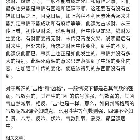
求财、婚姻等等，一般不能看成是死亡和奇怪之事，它们
最多也只能是事情有困难和阻隔不顺，这还要看有没有凶
神加日辰之上，且克日辰，加上各种不利因素凑合起来才
能判定事情不能成功和有麻烦等等。此课为占求财，从三
传上看，初传见财爻，说明有财，但中传见蛇鬼，钱财发
生变化，有财而变得无财。末传见青龙父爻，说明最后有
财来生，但处末传，所求之财因中传变化，到手的不多，
此课仅此而已，事实上也正是如此发生的，事情并没有多
大的特别。此课死奇课的意义只是落实到了中转的变化内
容，它加强了中传的变化，使应该得到的东西而没有得
到。
对于所谓的“吉格”和“凶格”，一殷情况下都是看其气数的强
弱。气数强的，其产生的“凶”的信号就强，气数弱的，其凶
气自然减弱。相反，“吉”也是一样。那么，如何判断格局的
气数呢?四课全如贼克、比用涉害等气数则强，四课不全如
别贵、八专、反吟、伏吟，气数则弱。遥克、昴星课居
中。
相关文章：