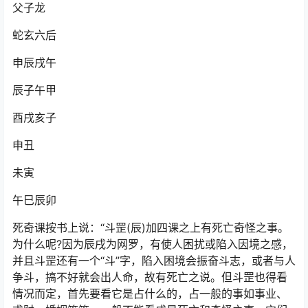
父子龙
蛇玄六后
申辰戌午
辰子午甲
酉戌亥子
申丑
未寅
午巳辰卯
死奇课按书上说：“斗罡(辰)加四课之上有死亡奇怪之事。
为什么呢?因为辰戌为网罗，有使人困扰或陷入因境之感，
并且斗罡还有一个“斗”字，陷入困境会振奋斗志，或者与人
争斗，搞不好就会出人命，故有死亡之说。但斗罡也得看
情况而定，首先要看它是占什么的，占一般的事如事业、