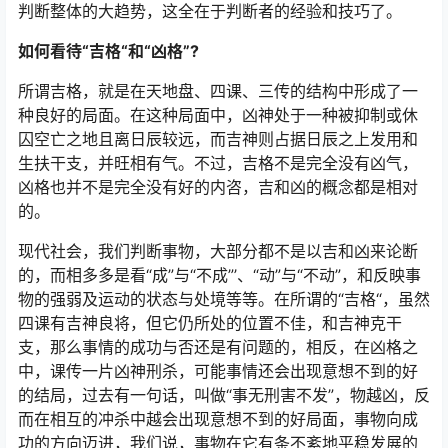
判断整体的大趋势，这全在于判断者的经验和技巧了。
如何看待“吉格“和“凶格”?
所谓吉格，就是在天地盘、四课、三传的结构中形成了一
种良好的局面。在这种局面中，凶神处于一种被抑制或休
囚空亡之地且离日辰较远，而吉神则占据日辰之上发用和
生扶干支，并旺相有气。不过，吉格不是完全没有凶气，
凶格也并不是完全没有好的内咨，吉和凶的概念都是相对
的。
现代社会，我们判断事物，大部分都不是以吉和凶来论断
的，而相多多是看“成”与“不成”’、“动”与“不动”，和反映事
物的强弱及运动的状态与处境等等。在所谓的“吉格“，虽然
四课有吉神良将，但它仍所处的位置不佳，和吉神克干
支，那么事情的成功与否还是有问题的，相反，在凶格之
中，课传一片凶神刑杀，可能事情还会出现意想不到的好
的结局，过去有一句话，叫做“事无刑害不发”，物越凶，反
而在相互的冲杀中越会出现意想不到的好局面，事物向成
功的方向迈进，我们说，事物在它有条不紊地平稳发展的