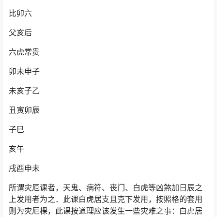
比卯六
父亥后
六虎常贵
卯未申子
未亥子乙
丑寅卯辰
子巳
亥午
戌酉申未
所谓灾厄课者，天鬼、病符、丧门、白虎等凶煞加日辰之
上发用者为之．此课白虎居支且克下发用，按照格的套用
则为灾厄棵，此课按道理应该发生一些灾难之事：白虎居