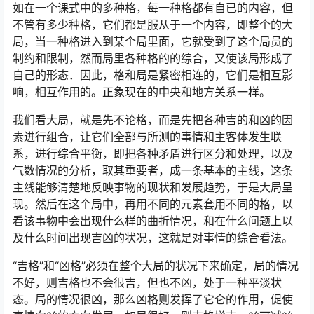
如在一个课式中的多种格，每一种格都有自已的内容，但
不管有多少种格，它们都是服从于一个内容，即整个的大
局，当一种格进入到某个局里面，它就受到了这个局员的
制约和限制，然而局里各种格的的综合，又使该局形成了
自己的形态．因此，格和局是紧密相连的，它们是相互影
响，相互作用的。正象现在的中央和地方关系一样。
我们看大局，就是先不论格，而是先把各种吉的和凶的因
素进行组合，让它们全部与所测的事情和主客体发生联
系，进行综合平衡，即把各种矛盾进行区分和处理，以及
气数情况的分析，取其重要者，成一条基本的主线，这条
主线能够清楚地反映事物的现状和发展趋势，于是大局呈
现。然后在这个局中，再用不同的元素套用不同的格，以
看该事物中会出现什么样的曲折情况，和在什么问题上以
及什么时间出现吉凶的状况，这就是对事情的综合看法。
“吉格”和“凶格”必须在整个大局的状况下来确定，局的情况
不好，则吉格也不会很吉，但也不凶，处于一种平淡状
态。局的情况很凶，那么凶格则发挥了它仑的作用，促使