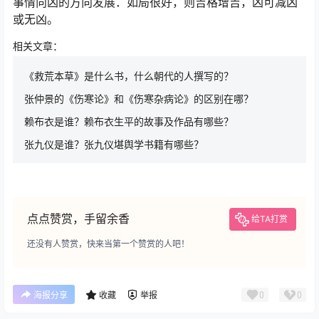
事情向凶的方向发展．如局很好，则吉格增吉，凶可减凶
或无凶。
相关文章：
《救荒本草》是什么书，什么朝代的人撰写的？
张仲景的《伤寒论》和《伤寒杂病论》的区别在哪？
赖布衣是谁？赖布衣生平的故事及作品有哪些？
张九仪是谁？张九仪堪舆学书籍有哪些？
点点赞赏，手留余香
给TA打赏
还没有人赞赏，快来当第一个赞赏的人吧！
0
0
海报分享
收藏
举报