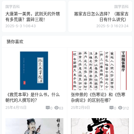
国学百科
国学百科
大唐第一美男，武则天的外甥
搬家吉日怎么选择？（搬家吉
有多荒唐？震碎三观！
日有什么讲究）
2025-5-3 1:06:43
2025-5-3 16:23:24
猜你喜欢
《救荒本草》是什么书，什么
张仲景的《伤寒论》和《伤寒
朝代的人撰写的？
杂病论》的区别在哪？
25年4月15日
25年2月9日
0
63
0
312