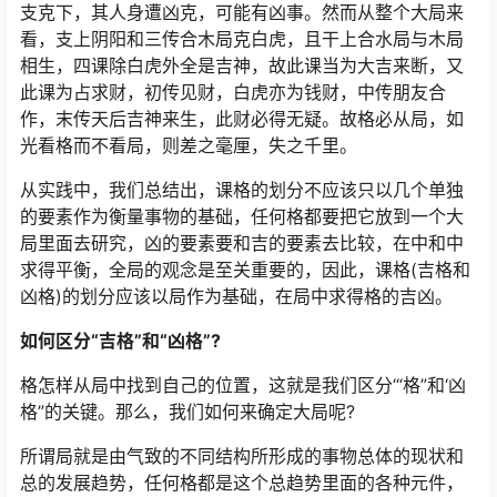
支克下，其人身遭凶克，可能有凶事。然而从整个大局来
看，支上阴阳和三传合木局克白虎，且干上合水局与木局
相生，四课除白虎外全是吉神，故此课当为大吉来断，又
此课为占求财，初传见财，白虎亦为钱财，中传朋友合
作，末传天后吉神来生，此财必得无疑。故格必从局，如
光看格而不看局，则差之毫厘，失之千里。
从实践中，我们总结出，课格的划分不应该只以几个单独
的要素作为衡量事物的基础，任何格都要把它放到一个大
局里面去研究，凶的要素要和吉的要素去比较，在中和中
求得平衡，全局的观念是至关重要的，因此，课格(吉格和
凶格)的划分应该以局作为基础，在局中求得格的吉凶。
如何区分“吉格”和“凶格”?
格怎样从局中找到自己的位置，这就是我们区分‘“格”和‘凶
格”的关键。那么，我们如何来确定大局呢?
所谓局就是由气致的不同结构所形成的事物总体的现状和
总的发展趋势，任何格都是这个总趋势里面的各种元件，