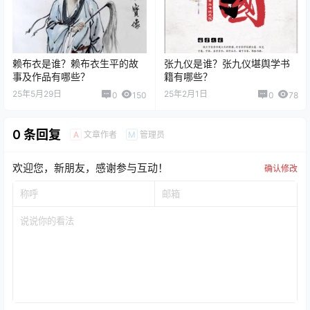
赖布衣是谁？赖布衣生平的故
张九仪是谁？张九仪堪舆学书
事及作品有哪些？
籍有哪些？
25年5月29日
25年2月1日
0
150
0
78
0 条回复
文章作者
管理员
A
M
欢迎您，新朋友，感谢参与互动！
确认修改