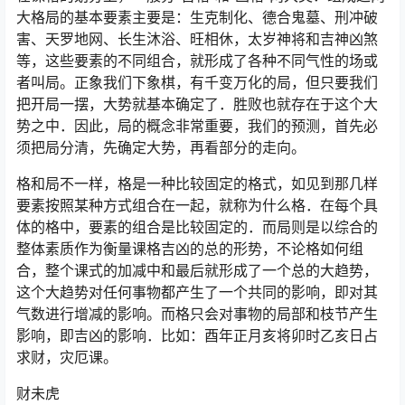
大格局的基本要素主要是：生克制化、德合鬼墓、刑冲破
害、天罗地网、长生沐浴、旺相休，太岁神将和吉神凶煞
等，这些要素的不同组合，就形成了各种不同气性的场或
者叫局。正象我们下象棋，有千变万化的局，但只要我们
把开局一摆，大势就基本确定了．胜败也就存在于这个大
势之中．因此，局的概念非常重要，我们的预测，首先必
须把局分清，先确定大势，再看部分的走向。
格和局不一样，格是一种比较固定的格式，如见到那几样
要素按照某种方式组合在一起，就称为什么格．在每个具
体的格中，要素的组合是比较固定的．而局则是以综合的
整体素质作为衡量课格吉凶的总的形势，不论格如何组
合，整个课式的加减中和最后就形成了一个总的大趋势，
这个大趋势对任何事物都产生了一个共同的影响，即对其
气数进行增减的影响。而格只会对事物的局部和枝节产生
影响，即吉凶的影响．比如：酉年正月亥将卯时乙亥日占
求财，灾厄课。
财未虎