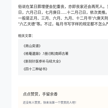
俗说在某日葬埋便会犯重丧，亦即丧家还会再死人。
日，六月己日，七月庚日……十二月己日，依次类推
一般是正月、三月、六月、九月、十二月书“六庚天刑”；
“六乙天德”等。不过，每月书写字样的规定都不怎
相关文章：
《商山奕谱》
《格菴遺錄》.1册/[韩]南師古著
《新刻针医参补马经大全》
《四十二种袐书》
点点赞赏，手留余香
还没有人赞赏，快来当第一个赞赏的人吧！