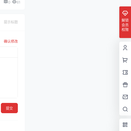
0
61
解锁
提示标题
会员
权限
确认修改
提交