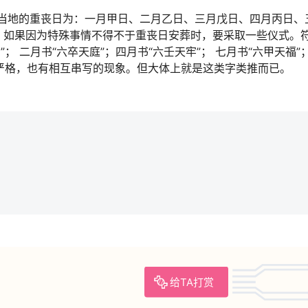
当地的重丧日为：一月甲日、二月乙日、三月戊日、四月丙日、
。如果因为特殊事情不得不于重丧日安葬时，要采取一些仪式。
 二月书“六卒天庭”；四月书“六壬天牢”； 七月书“六甲天福”
么严格，也有相互串写的现象。但大体上就是这类字类推而已。
给TA打赏