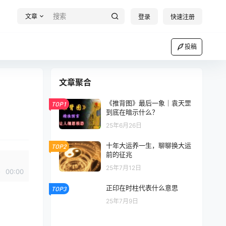
文章
登录
快速注册
投稿
文章聚合
《推背图》最后一象｜袁天罡
TOP1
到底在暗示什么？
25年6月26日
十年大运养一生，聊聊换大运
TOP2
前的征兆
25年7月12日
00:00
正印在时柱代表什么意思
TOP3
25年7月9日