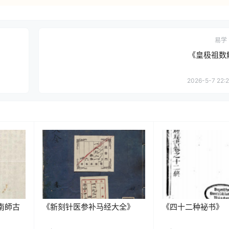
易学
《皇极祖数
2026-5-7 22:2
]南師古
《新刻针医参补马经大全》
《四十二种袐书》