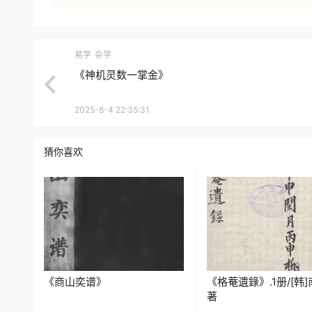
易学
杂学
《神机灵数一掌金》
2025-8-4 22:35:31
猜你喜欢
《商山奕谱》
《格菴遺錄》.1册/[韩
著