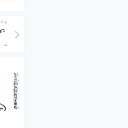
杂学
解》
1:34