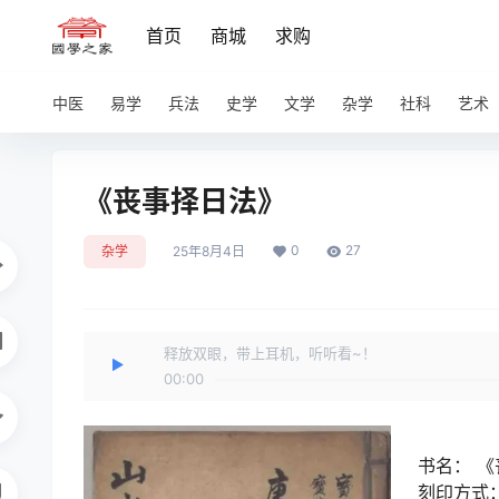
首页
商城
求购
中医
易学
兵法
史学
文学
杂学
社科
艺术
《丧事择日法》
0
27
杂学
25年8月4日
释放双眼，带上耳机，听听看~！
00:00
书名：
《
刻印方式