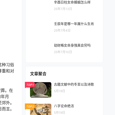
辛酉日柱女命婚姻怎么样
25年7月13日
壬辰年是哪一年属什么生肖
25年7月4日
劫财格女命身强真会穷吗
25年7月10日
这种习俗
尊重和对
文章聚合
古籍文献中的冬至以及诗歌
TOP1
安葬。在
5月19日
的年月
至郊外。
八字论命绝活
TOP2
日而言。
5月19日