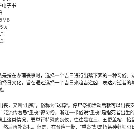
F电子书
册
5MB
25页
详
详
法是指在办理丧事时，选择一个吉日进行出殡下葬的一种习俗。
的择日文化，旨在通过选择一个吉日来趋吉避凶，表达对逝者的
慰。
丧，又叫“出殡”，俗称为“送葬”。停尸祭祀活动后就可以出丧
泛流传着忌“重丧”得习俗。浙江一带俗说“重丧”是指死者出生
。遇上这类情况，要举行特殊的丧仪，往往是在三、五更盖棺，抬
，然后再补丧礼。但是，在台湾一带，“重丧”却是指某种葬埋忌