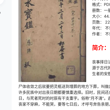
格式：PD
册数：一
大小：44.
页数： 2
年代： 不
作者： 不
简介：
丧事择日
源于古代
生者的安
尸体收敛之后就要把灵柩送到埋葬的地方下葬，叫做出
许多民族中对出丧日期都要慎重选择。旧时，民间还广
日，与死者死时的时辰有干支重字。俗称“月不清”
丧家不穿麻，不能哭，要等七日后，才呼号奔告亲朋