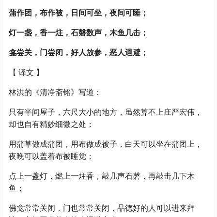
蒲作团，布作被，日间可坐，夜间可睡；
灯一盏，香一炷，石磐数声，木鱼几击；
龛尝关，门尝闭，好人放参，恶人逥避；
【
译文
】
林洪的《清净斋铭》写道：
只有半间屋子，六尺大小的地方，虽然算不上庄严宏伟，
却也自有精妙细微之处；
用蒲草做成蒲团，用布做成被子，白天可以坐在蒲团上，
夜晚可以盖着布被睡觉；
点上一盏灯，燃上一炷香，敲几声石磬，再敲击几下木
鱼；
佛龛常常关闭，门也常常关闭，品德好的人可以进来拜