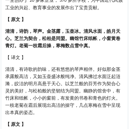
一生创办了
多家企业，
多所学校，为中国近代民族
20
370
工业的兴起、教育事业的发展作出了宝贵贡献。
【
原文
】
清清，诗韵，琴声。金茎露，玉壶冰。清风水面，皓月天
心。芝兰为契合，松柏是同盟。幽馆竹床纸帐，小窗黄卷
青灯。老菊一枝霜后操，寒梅数点雪中真。
【
译文
】
清清，有诗歌的韵味，还有悠悠的琴声相伴。好似那金茎
承露般高洁，又如玉壶盛冰般纯净。清风拂过水面泛起涟
漪，皎洁的明月高悬于天心。以芝兰般的芬芳作为契合心
灵的美好，与松柏般的坚韧结为同盟。幽静的馆舍中，有
竹床和纸帐，小小的窗前，有发黄的书卷和青色的灯火。
一枝老菊在霜后展现出高洁的操守，几点寒梅在雪中呈现
出本真的姿态。
【
原文
】