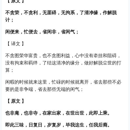
【
原文
】
不贪荣，不贪利，无罣碍，无拘系，了清净缘，作解脱
计；
闲便来，忙便去，省闲非，省闲气；
【
译文
】
不贪图荣华富贵，也不贪图利益，心中没有牵挂和阻碍，
没有拘束和羁绊，了结这清净的缘分，做好解脱尘世的打
算；
闲暇的时候就来这里，忙碌的时候就离开，省去那些不必
要的是非争端，省去那些无端的闲气；
【
原文
】
也非庵，也非寺，在家出家，在世出世，此即上乘。
即此三味，日复日，岁复岁，毕我这生，任我后裔。