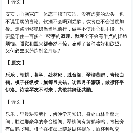
【
译文
】
安安，心胸宽广，体态丰腴而安适。没有虚妄的念头，也
不说迂腐的言论。饮酒不会喝到烂醉，饮食也不会过度加
餐。走路能够稳稳当当地前行，做事不使用心机手段。只
‘忍’字的道理，就完全不会有半点的忧愁
要坚守住一百多个
烦恼。睡觉和醒来都泰然不惊，忘却了各种嗜好和欲望，
又何必去采药炼制金丹呢？
【
原文
】
乐乐，朝耕，暮学。处林邱，胜台阁。翠柳黄鹂，青松白
鹤。棋子任纵横，觥筹且交错。访风月子濂溪，散襟怀乎
伊洛。诗翁琴友不时来，共歌共舞还共酌。
【
译文
】
乐乐，早晨耕耘劳作，傍晚学习知识。身处山林丘壑之
间，胜过那豪华的亭台楼阁。翠柳间有黄鹂啼鸣，青松旁
有白鹤飞翔。棋子在棋盘上随意纵横摆放，酒杯频频交