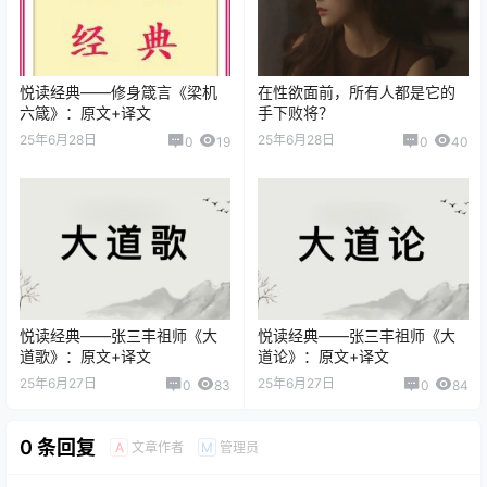
悦读经典——修身箴言《梁机
在性欲面前，所有人都是它的
六箴》：原文+译文
手下败将？
25年6月28日
25年6月28日
0
19
0
40
悦读经典——张三丰祖师《大
悦读经典——张三丰祖师《大
道歌》：原文+译文
道论》：原文+译文
25年6月27日
25年6月27日
0
83
0
84
0 条回复
文章作者
管理员
A
M