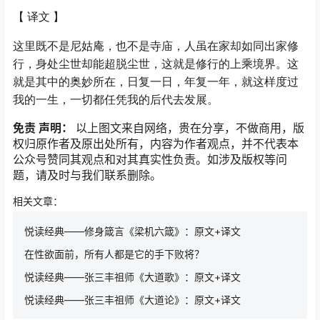
【
译文
】
这里既不是尼姑庵，也不是寺庙，人虽在家却如同出家修
行，身处尘世却能超脱尘世，这就是修行的上乘境界。这
就是其中的奥妙所在，日复一日，年复一年，就这样度过
我的一生，一切都任凭我的后代去发展。
免责
声明：
以上图文来自网络，贵在分享，不做商用，版
权归原作者及原出处所有，内容为作者观点，并不代表本
公众号赞同其观点和对其真实性负责。如涉及版权等问
题，请及时与我们联系删除。
相关文章：
悦读经典——修身箴言《梁机六箴》：原文+译文
在性欲面前，所有人都是它的手下败将？
悦读经典——张三丰祖师《大道歌》：原文+译文
悦读经典——张三丰祖师《大道论》：原文+译文