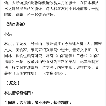
错。去寻访那如周敦颐般能欣赏风月的雅士，在伊水和洛
水之畔舒展自己的胸怀。诗人和琴友时不时地前来，一起
唱歌、跳舞，还一起饮酒作乐。
《清净斋铭》
林洪
(
林洪，字龙发，号可山。泉州晋江
今福建石狮
人。南宋
)
文人、美食家。宋高宗绍兴年间中进士。善诗文书画，对
园林、饮食也颇有研究。著有《山家清供》二卷和《山家
清事》一卷，收录以山野食材为主料的菜品，记其烹制方
法，行文间有涉掌故、诗文等，内容丰富，涉猎广泛。又
著有《西湖衣钵集》、《文房图赞》。
【
原文
】
林洪清净斋铭曰：
半间屋，六尺地，虽不庄严，却也精微；