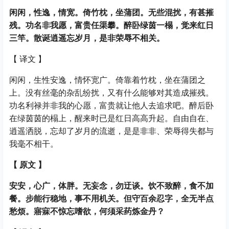
闲闲，性逸，情宽。倚竹枕，坐蒲团。无些混扰，有甚摧
残。功名非我愿，富贵任渠攀。醉卧绿茵一榻，觉来红日
三竿。散诞逍遥忘岁月，是非荣辱不相关。
【
译文
】
闲闲，生性安逸，情怀宽广。倚靠着竹枕，坐在蒲团之
上。没有丝毫的杂乱纷扰，又有什么能够对其造成摧残。
功名利禄并非我的心愿，富贵就让他人去追求吧。醉后卧
在绿茵茵的榻上，醒来时已是红日高高升起。自由自在、
逍遥洒脱，忘却了岁月的流逝，是是非非、荣辱得失都与
我毫不相干。
【
原文
】
安安，心广，体胖。无妄念，勿迂谈。饮不致醉，食不加
餐。步能行稳地，事不用机关。但守百余忍字，全无半点
愁烦。寤寐不惊忘嗜欲，何须采药炼金丹？