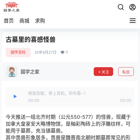
首页
商城
求购
古墓里的喜感怪兽
0
国学百科
25年6月27日
国学之家
关注
私信
释放双眼，带上耳机，听听看~！
00:00
00:00
今天推送一组北齐时期（公元550-577）的怪兽，现藏于
加拿大皇家安大略博物馆，是秞彩陶砖上的浮雕纹样，可
能用于墓葬，充当镇墓兽。
其中畏兽形象居多，畏兽是魏晋南北朝时期墓葬常见的形