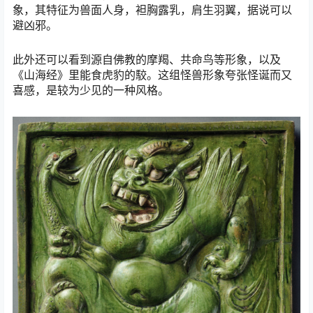
象，其特征为兽面人身，袒胸露乳，肩生羽翼，据说可以
避凶邪。
此外还可以看到源自佛教的摩羯、共命鸟等形象，以及
《山海经》里能食虎豹的駮。这组怪兽形象夸张怪诞而又
喜感，是较为少见的一种风格。