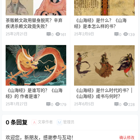
茶贩赖文政用替身脱死？辛弃
《山海经》是什么？《山海
疾诱杀赖文政竟失败？
经》是本怎么样的书？
25年2月21日
25年2月9日
0
161
0
139
《山海经》是谁写的？《山海
《山海经》是什么时代的书？|
经》的 作者是谁？
《山海经》成书与何时？
25年1月27日
25年6月5日
0
179
0
228
0 条回复
文章作者
管理员
A
M
欢迎您，新朋友，感谢参与互动！
确认修改