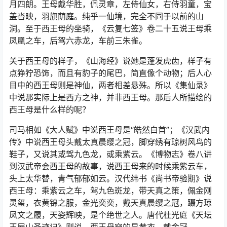
月四朗。王母戴华胜，佩灵章，左侍仙女，右侍羽童，宝
盖沓映，羽旗荫庭。纯乎一仙境，完全不同于以前的山
洞。至于西王母的坐骑，《云复七签》卷二十五说王母乘
凤凰之车，后驾六赤龙，车前三朱雀。
关于西王母的样子，《山海经》说她是蓬发虎齿，样子有
点狰狞恐饰，而且有豹子的尾巴，简直像个动物；后人心
目中的西王母则是神仙，两者相差悬殊。所以《集仙录》
中说那实际上是西方之神，并非西王母。那后人所描绘的
西王母是什么样的呢？
司马相如《大人赋》中说西王母是“皓然白首”；《汉武内
传》中说西王母头戴太真晨缨之冠，脚穿绣有琼树风鸟的
鞋子，又说其或驾九色龙，或乘紫云。《博物志》卷八讲
到汉武帝会西王母的故事，说西王母来的时候乘紫云车，
头上太华替，青气郁郁如云。汉代纬书《尚书帝验期》说
西王母：乘紫云之车，驾九色斑龙，带天真之策，佩金刚
灵玺，衣黄锦之服，金光奕奕，戴天真晨缨之冠，蹑方琼
凤文之履，天姿辉映，是个绝世之人。唐代杜光庭《天坛
王屋山圣迹记》则说，西王母穿的是黄衣，戴金冠。