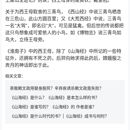
关于为西王母取食的三青鸟，《西山经》中说三青鸟栖息
在三危山，此山方圆百里；又《大荒西经》中说，三青鸟
一名“大驾”，即名曰“大”，可见是猛禽。但后世的传说都把
这只鸟想象成可爱依人的小鸟，如《博物志》说三青鸟如
鸟大，立侍王母旁。
《淮南子》中的西王母，除了《山海经》中所记的一些特
征外，还拥有不死之药，后羿向她求得此药后，嫦娥服之
奔月的神话即出于此。
相关文章：
茶贩赖文政用替身脱死？辛弃疾诱杀赖文政竟失败？
《山海经》是什么？《山海经》是本怎么样的书？
《山海经》是谁写的？《山海经》的 作者是谁？
《山海经》是什么时代的书？|《山海经》成书与何时？