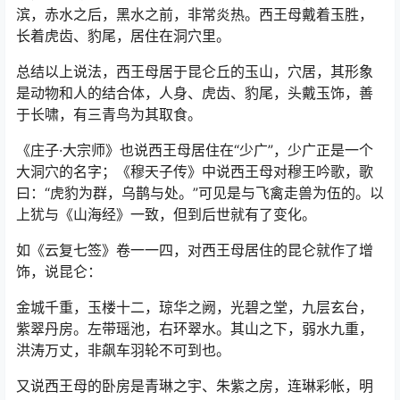
滨，赤水之后，黑水之前，非常炎热。西王母戴着玉胜，
长着虎齿、豹尾，居住在洞穴里。
总结以上说法，西王母居于昆仑丘的玉山，穴居，其形象
是动物和人的结合体，人身、虎齿、豹尾，头戴玉饰，善
于长啸，有三青鸟为其取食。
《庄子·大宗师》也说西王母居住在“少广”，少广正是一个
大洞穴的名字；《穆天子传》中说西王母对穆王吟歌，歌
曰：“虎豹为群，乌鹊与处。”可见是与飞禽走兽为伍的。以
上犹与《山海经》一致，但到后世就有了变化。
如《云复七签》卷一一四，对西王母居住的昆仑就作了增
饰，说昆仑：
金城千重，玉楼十二，琼华之阙，光碧之堂，九层玄台，
紫翠丹房。左带瑶池，右环翠水。其山之下，弱水九重，
洪涛万丈，非飙车羽轮不可到也。
又说西王母的卧房是青琳之宇、朱紫之房，连琳彩帐，明