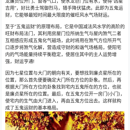
龙廉贞位开门、窗等气口，使水龙巨门位有水，使得“凶星
吉用”，好比勇士驾御烈马，猎手降伏猛虎。此即为五鬼运
财，它能够最短时间最大限度的催旺风水气场财运。
至于“五鬼运财”的原理布局，它是中国减法风水学的高阶的
旺财布局法门，其利用房屋门位所纳生气与屋内煞气二者
互相感应形成五鬼化气磁场，此时将用在煞气方位所开气
口逐步将煞气化解，营造成守财的和谐气场格局，使阳宅
内的气场能量持续平衡稳定，使居住其中的主人运势增
强，财运亨通!
因为七星位置与大门的朝向有关，要想找到廉贞星所在的
位置，那么首先便要确定大门所在方位的卦象。然后，再
根据大门所在方位的卦象找到宅内五鬼所在的方位，也就
是廉贞星所在的位置。最后，在五鬼方位开一房门(小门)，
使宅内的生气由大门进入，再由五鬼方位出去。这样就构
成了五鬼运财的基本格局。