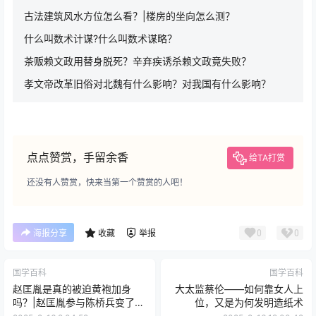
古法建筑风水方位怎么看？|楼房的坐向怎么测？
什么叫数术计谋?什么叫数术谋略？
茶贩赖文政用替身脱死？辛弃疾诱杀赖文政竟失败？
孝文帝改革旧俗对北魏有什么影响？对我国有什么影响？
点点赞赏，手留余香
给TA打赏
还没有人赞赏，快来当第一个赞赏的人吧！
0
0
海报分享
收藏
举报
国学百科
国学百科
赵匡胤是真的被迫黄袍加身
大太监蔡伦——如何靠女人上
吗？|赵匡胤参与陈桥兵变了
位，又是为何发明造纸术
吗？