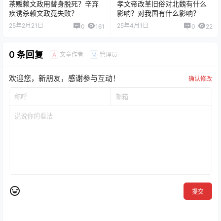
茶贩赖文政用替身脱死？辛弃
孝文帝改革旧俗对北魏有什么
疾诱杀赖文政竟失败？
影响？对我国有什么影响？
25年2月21日
25年4月1日
0
161
0
22
0 条回复
文章作者
管理员
A
M
欢迎您，新朋友，感谢参与互动！
确认修改
提交