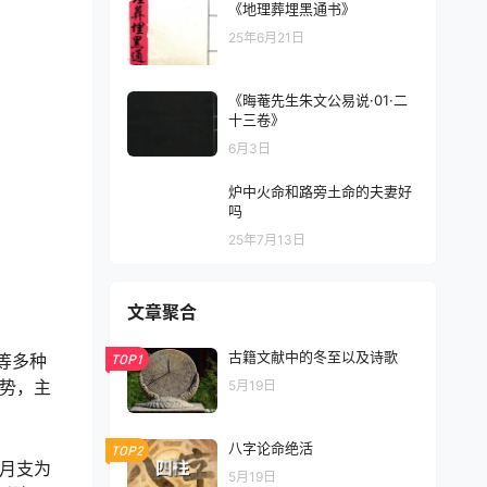
《地理葬埋黑通书》
25年6月21日
《晦菴先生朱文公易说·01·二
十三卷》
6月3日
炉中火命和路旁土命的夫妻好
吗
25年7月13日
文章聚合
古籍文献中的冬至以及诗歌
等多种
TOP1
势，主
5月19日
八字论命绝活
TOP2
月支为
5月19日