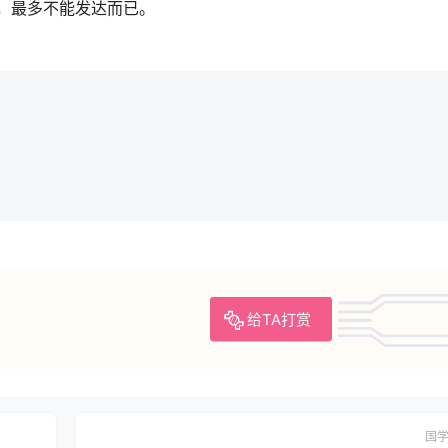
，最多不能发达而已。
给TA打赏
国