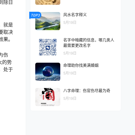
到除日
风水名字释义
TOP3
5月19日
，就是
要取决
效果。
名字中暗藏的信息，哪几类人
最需要更改名字
5月19日
为伤
大的势
命理助你找美满婚姻
，处于
5月19日
八字命理：伤官伤尽最为奇
5月19日