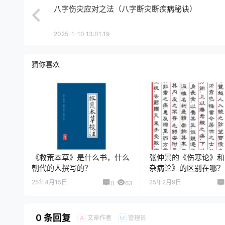
八字伤灾应对之法（八字断灾断疾病秘诀）
2025-1-10 13:01:19
猜你喜欢
《救荒本草》是什么书，什么
张仲景的《伤寒论》和
朝代的人撰写的？
杂病论》的区别在哪？
25年4月15日
25年2月9日
0
63
0 条回复
文章作者
管理员
A
M