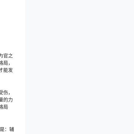
为官之
格局，
才能发
受伤，
量的力
格局
是：辅