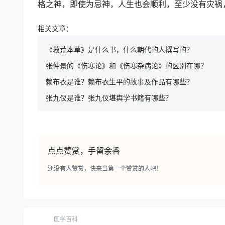
格之神，即使为忌神，人生也会顺利，至少没有灾祸
相关文章：
《救荒本草》是什么书，什么朝代的人撰写的？
张仲景的《伤寒论》和《伤寒杂病论》的区别在哪？
赖布衣是谁？赖布衣生平的故事及作品有哪些？
张九仪是谁？张九仪堪舆学书籍有哪些？
点点赞赏，手留余香
还没有人赞赏，快来当第一个赞赏的人吧！
国学百科