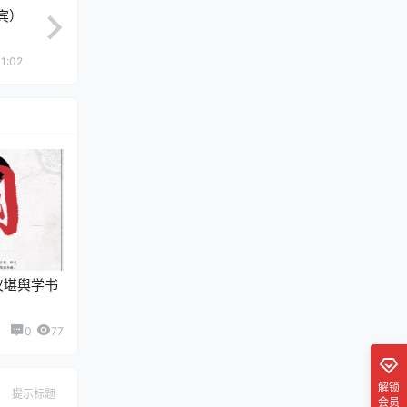
宾）
31:02
仪堪舆学书
0
77
解锁
提示标题
会员