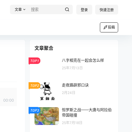
文章
登录
快速注册
投稿
文章聚合
八字相克在一起会怎么样
TOP1
25年7月13日
走夜路辟邪口诀
TOP2
2月24日
00:00
怛罗斯之战——大唐与阿拉伯
TOP3
帝国碰撞
25年7月18日