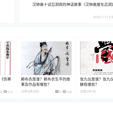
汉钟离十试吕洞宾的神话故事（汉钟离度化吕洞
2025-1-11 2:
《伤寒
赖布衣是谁？赖布衣生平的故
张九仪是谁？张九
事及作品有哪些？
籍有哪些？
25年5月29日
25年2月1日
0
312
0
149