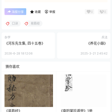
0
0
海报分享
收藏
举报
口诀
易筋经
杂学
兵法
《河东先生集, 四十五卷》
《养花小錄》
2026-6-28 18:12:06
2025-3-21 2:45:42
猜你喜欢
《易筋经》
《南阳掌珍遁甲》1册