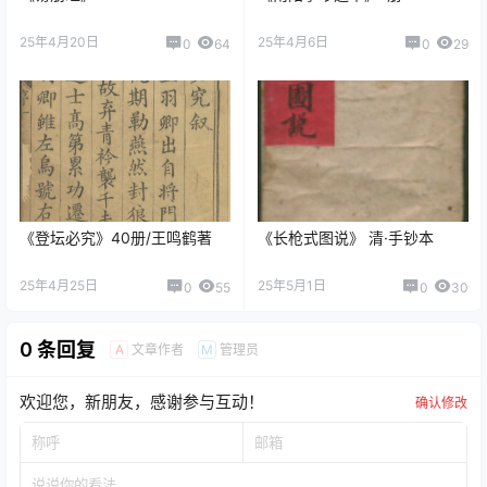
25年4月20日
25年4月6日
0
64
0
29
《登坛必究》40册/王鸣鹤著
《长枪式图说》 清·手钞本
25年4月25日
25年5月1日
0
55
0
30
0 条回复
文章作者
管理员
A
M
欢迎您，新朋友，感谢参与互动！
确认修改