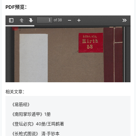
PDF预览：
相关文章：
《易筋经》
《南阳掌珍遁甲》1册
《登坛必究》40册/王鸣鹤著
《长枪式图说》 清·手钞本