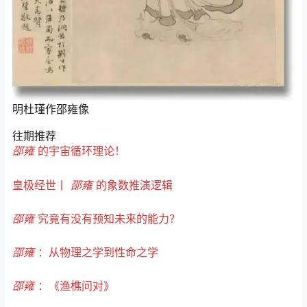
明杜瑾作邵雍像
往期推荐
邵雍
的宇宙循环理论！
皇极经世丨
邵雍
的象数推演逻辑
邵雍
究竟有没有预知未来的能力？
邵雍
：从物理之学到性命之学
邵雍
：《渔樵问对》