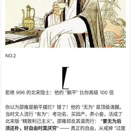
NO.2
拒绝 996 的北宋隐士：他的 “躺平” 比你高级 100 倍
你以为邵雍是躺平摆烂？错了！他的 “无为” 是顶级清醒。
当时文人流行 “有为”：考功名、买田产、养小妾，活成了
北宋版 “精致利己主义”。邵雍却反其道而行：
“要无为后
须还朴，好自由时莫厌穷”
—— 真正的自由，从戒掉 “过度