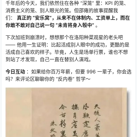
千年后的今天，我们依然住在各种 “深笼” 里：KPI 的笼、
消费主义的笼、别人眼光的笼。但邵雍的故事提醒我
们：
真正的 “安乐窝”，从来不在体制内、工资单上，而在
你敢不敢对自己说一句 “未肯将身入彀中”
。
下次加班到崩溃时，想想那个在洛阳种菜观星的老头吧
—— 他用一生证明：比起活成别人眼中的成功，更酷的是
活成自己喜欢的样子。毕竟，人生是场单行票，谁也不想
到站了才发现，自己一直在替别人演戏。
今日互动
：如果给你百万年薪，但要 996 一辈子，你会选
吗？来评论区聊聊你的 “反内卷” 哲学～