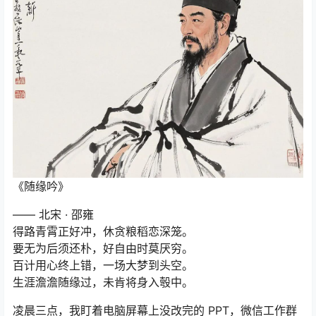
《随缘吟》
—— 北宋 · 邵雍
得路青霄正好冲，休贪粮稻恋深笼。
要无为后须还朴，好自由时莫厌穷。
百计用心终上错，一场大梦到头空。
生涯澹澹随缘过，未肯将身入彀中。
凌晨三点，我盯着电脑屏幕上没改完的 PPT，微信工作群