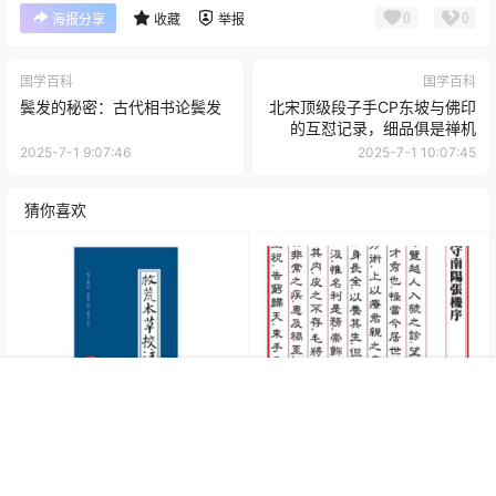
0
0
海报分享
收藏
举报
国学百科
国学百科
鬓发的秘密：古代相书论鬓发
北宋顶级段子手CP东坡与佛印
的互怼记录，细品俱是禅机
2025-7-1 9:07:46
2025-7-1 10:07:45
猜你喜欢
首页
专题
认证
搜索
菜单
我的
《救荒本草》是什么书，什么
张仲景的《伤寒论》和《伤寒
朝代的人撰写的？
杂病论》的区别在哪？
25年4月15日
25年2月9日
0
63
0
312