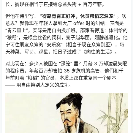
长，搁现在相当于直接给总监头衔 + 百万年薪。
但他在诗里写：
“得路青霄正好冲，休贪粮稻恋深笼”
。啥
意思？就像现在年轻人拿到大厂 offer 时的纠结：表面是
“青云直上”，实际是用自由换加班。邵雍看得透：体制给的
“粮稻”，是喂金丝雀的饲料，笼子越华丽，翅膀越退化。他
宁可住朋友众筹的 “安乐窝”（相当于现在众筹别墅），每
天种菜、写诗、观星，把日子过成了《向往的生活》。
对比现在：多少人被困在 “深笼” 里？月薪 3 万却凌晨失眠
的程序员，年薪百万却害怕 35 岁危机的高管，他们和千
年前盯着 “粮稻” 的官员，本质上都在重复同一个剧本
—— 用自由换别人定义的成功。