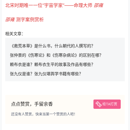
北宋时期唯一一位“宇宙学家”——命理大师
邵雍
邵雍
测字案例赏析
相关文章：
《救荒本草》是什么书，什么朝代的人撰写的？
张仲景的《伤寒论》和《伤寒杂病论》的区别在哪？
赖布衣是谁？赖布衣生平的故事及作品有哪些？
张九仪是谁？张九仪堪舆学书籍有哪些？
点点赞赏，手留余香
给TA打赏
还没有人赞赏，快来当第一个赞赏的人吧！