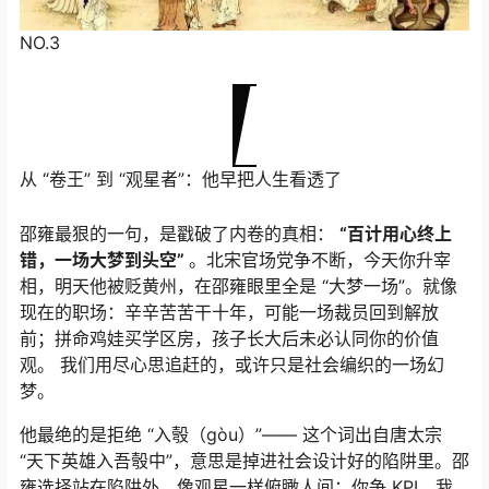
NO.3
从 “卷王” 到 “观星者”：他早把人生看透了
邵雍最狠的一句，是戳破了内卷的真相：
“百计用心终上
错，一场大梦到头空”
。北宋官场党争不断，今天你升宰
相，明天他被贬黄州，在邵雍眼里全是 “大梦一场”。就像
现在的职场：辛辛苦苦干十年，可能一场裁员回到解放
前；拼命鸡娃买学区房，孩子长大后未必认同你的价值
观。 我们用尽心思追赶的，或许只是社会编织的一场幻
梦。
他最绝的是拒绝 “入彀（gòu）”—— 这个词出自唐太宗
“天下英雄入吾彀中”，意思是掉进社会设计好的陷阱里。邵
雍选择站在陷阱外，像观星一样俯瞰人间：你争 KPI，我