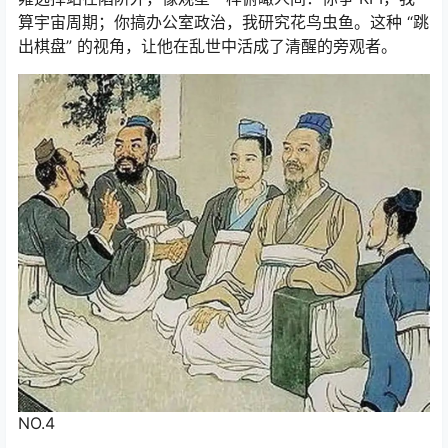
算宇宙周期；你搞办公室政治，我研究花鸟虫鱼。这种 “跳
出棋盘” 的视角，让他在乱世中活成了清醒的旁观者。
NO.4