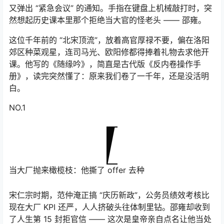
又弹出 “紧急会议” 的通知。手指在键盘上机械敲打时，突
然想起历史课本里那个拒绝当大官的怪老头 —— 邵雍。
这位千年前的 “北宋顶流”，放着高官厚禄不要，偏在洛阳
郊区种菜观星，连司马光、欧阳修都得捧着礼物去求他开
课。他写的《随缘吟》，简直是古代版《反内卷操作手
册》，读完突然懂了：原来我们卷了一千年，还是没活明
白。
NO.1
当大厂抛来橄榄枝：他撕了 offer 去种
宋仁宗时期，范仲淹正搞 “庆历新政”，公务员绩效考核比
现在大厂 KPI 还严，人人挤破头往体制里钻。邵雍却收到
了人生第 15 封拒官信 —— 这次是皇帝亲自点名让他当处